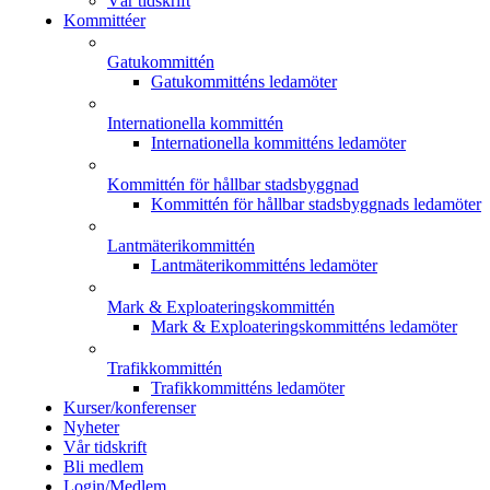
Vår tidskrift
Kommittéer
Gatukommittén
Gatukommitténs ledamöter
Internationella kommittén
Internationella kommitténs ledamöter
Kommittén för hållbar stadsbyggnad
Kommittén för hållbar stadsbyggnads ledamöter
Lantmäterikommittén
Lantmäterikommitténs ledamöter
Mark & Exploateringskommittén
Mark & Exploateringskommitténs ledamöter
Trafikkommittén
Trafikkommitténs ledamöter
Kurser/konferenser
Nyheter
Vår tidskrift
Bli medlem
Login/Medlem