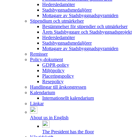
Hedersledamöter
Stadsbyggnadsmedaljörer
Mottagare av Stadsbyggnadspyramiden
Stipendium och utmärkelser
Bestämmelser för stipendier och utmärkelser
Årets Stadsbyggare och Stadsbyggnadsprojekt
Hedersledamöter
Stadsbyggnadsmedaljörer
Mottagare av Stadsbyggnadspyramiden
Remisser
Policy-dokument
GDPR-policy
Miljöpolicy
Placeringspolicy
Resepolicy
Handlingar till årskongressen
Kalendarium
Internationellt kalendarium
Länkar
About us in English
The President has the floor