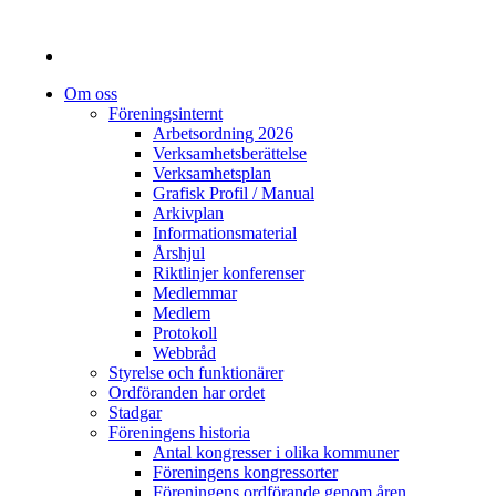
Om oss
Föreningsinternt
Arbetsordning 2026
Verksamhetsberättelse
Verksamhetsplan
Grafisk Profil / Manual
Arkivplan
Informationsmaterial
Årshjul
Riktlinjer konferenser
Medlemmar
Medlem
Protokoll
Webbråd
Styrelse och funktionärer
Ordföranden har ordet
Stadgar
Föreningens historia
Antal kongresser i olika kommuner
Föreningens kongressorter
Föreningens ordförande genom åren