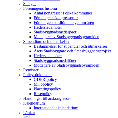
Stadgar
Föreningens historia
Antal kongresser i olika kommuner
Föreningens kongressorter
Föreningens ordförande genom åren
Hedersledamöter
Stadsbyggnadsmedaljörer
Mottagare av Stadsbyggnadspyramiden
Stipendium och utmärkelser
Bestämmelser för stipendier och utmärkelser
Årets Stadsbyggare och Stadsbyggnadsprojekt
Hedersledamöter
Stadsbyggnadsmedaljörer
Mottagare av Stadsbyggnadspyramiden
Remisser
Policy-dokument
GDPR-policy
Miljöpolicy
Placeringspolicy
Resepolicy
Handlingar till årskongressen
Kalendarium
Internationellt kalendarium
Länkar