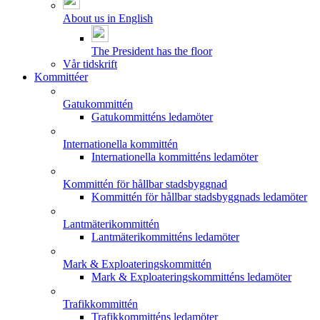
About us in English
The President has the floor
Vår tidskrift
Kommittéer
Gatukommittén
Gatukommitténs ledamöter
Internationella kommittén
Internationella kommitténs ledamöter
Kommittén för hållbar stadsbyggnad
Kommittén för hållbar stadsbyggnads ledamöter
Lantmäterikommittén
Lantmäterikommitténs ledamöter
Mark & Exploateringskommittén
Mark & Exploateringskommitténs ledamöter
Trafikkommittén
Trafikkommitténs ledamöter