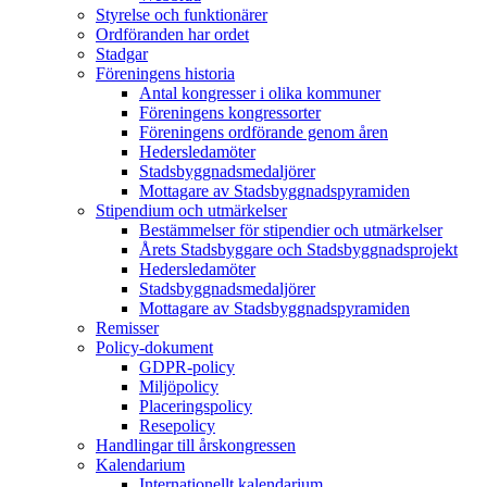
Styrelse och funktionärer
Ordföranden har ordet
Stadgar
Föreningens historia
Antal kongresser i olika kommuner
Föreningens kongressorter
Föreningens ordförande genom åren
Hedersledamöter
Stadsbyggnadsmedaljörer
Mottagare av Stadsbyggnadspyramiden
Stipendium och utmärkelser
Bestämmelser för stipendier och utmärkelser
Årets Stadsbyggare och Stadsbyggnadsprojekt
Hedersledamöter
Stadsbyggnadsmedaljörer
Mottagare av Stadsbyggnadspyramiden
Remisser
Policy-dokument
GDPR-policy
Miljöpolicy
Placeringspolicy
Resepolicy
Handlingar till årskongressen
Kalendarium
Internationellt kalendarium