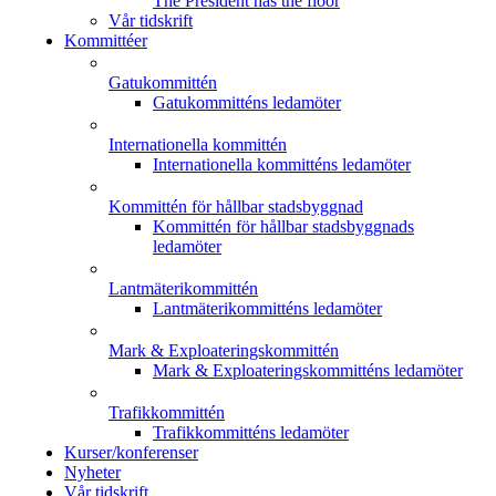
The President has the floor
Vår tidskrift
Kommittéer
Gatukommittén
Gatukommitténs ledamöter
Internationella kommittén
Internationella kommitténs ledamöter
Kommittén för hållbar stadsbyggnad
Kommittén för hållbar stadsbyggnads
ledamöter
Lantmäterikommittén
Lantmäterikommitténs ledamöter
Mark & Exploateringskommittén
Mark & Exploateringskommitténs ledamöter
Trafikkommittén
Trafikkommitténs ledamöter
Kurser/konferenser
Nyheter
Vår tidskrift