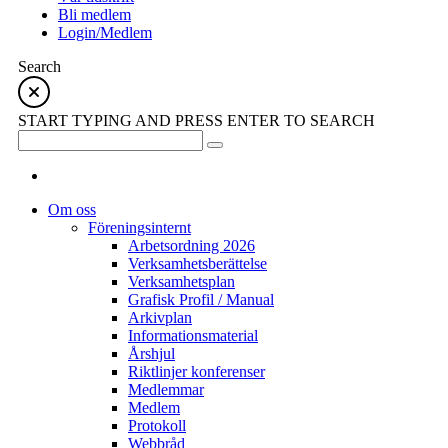
Bli medlem
Login/Medlem
Search
START TYPING AND PRESS ENTER TO SEARCH
Om oss
Föreningsinternt
Arbetsordning 2026
Verksamhetsberättelse
Verksamhetsplan
Grafisk Profil / Manual
Arkivplan
Informationsmaterial
Årshjul
Riktlinjer konferenser
Medlemmar
Medlem
Protokoll
Webbråd