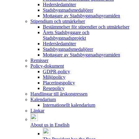
Hedersledamöter
Stadsbyggnadsmedaljörer
Mottagare av Stadsbyggnadspyramiden
Stipendium och utmärkelser
Bestämmelser för stipendier och utmärkelser
Årets Stadsbyggare och
Stadsbyggnadsprojekt
Hedersledamöter
Stadsbyggnadsmedaljörer
Mottagare av Stadsbyggnadspyramiden
Remisser
Policy-dokument
GDPR-policy
Miljöpolicy
Placeringspolicy
Resepolicy
Handlingar till årskongressen
Kalendarium
Internationellt kalendarium
Länkar
About us in English