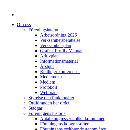
Om oss
Föreningsinternt
Arbetsordning 2026
Verksamhetsberättelse
Verksamhetsplan
Grafisk Profil / Manual
Arkivplan
Informationsmaterial
Årshjul
Riktlinjer konferenser
Medlemmar
Medlem
Protokoll
Webbråd
Styrelse och funktionärer
Ordföranden har ordet
Stadgar
Föreningens historia
Antal kongresser i olika kommuner
Föreningens kongressorter
Föreningens ordförande genom åren