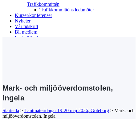
Trafikkommittén
Trafikkommitténs ledamöter
Kurser/konferenser
Nyheter
Vår tidskrift
Bli medlem
Login/Medlem
Search
Mark- och miljööverdomstolen,
Ingela
Startsida
>
Lantmäteridagar 19-20 maj 2026, Göteborg
>
Mark- och
miljööverdomstolen, Ingela
Kansli/Besöks- och postadress:
Föreningen Sveriges Stadsbyggare
Vetegatan 3