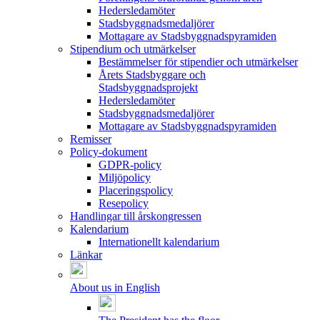
Hedersledamöter
Stadsbyggnadsmedaljörer
Mottagare av Stadsbyggnadspyramiden
Stipendium och utmärkelser
Bestämmelser för stipendier och utmärkelser
Årets Stadsbyggare och
Stadsbyggnadsprojekt
Hedersledamöter
Stadsbyggnadsmedaljörer
Mottagare av Stadsbyggnadspyramiden
Remisser
Policy-dokument
GDPR-policy
Miljöpolicy
Placeringspolicy
Resepolicy
Handlingar till årskongressen
Kalendarium
Internationellt kalendarium
Länkar
About us in English