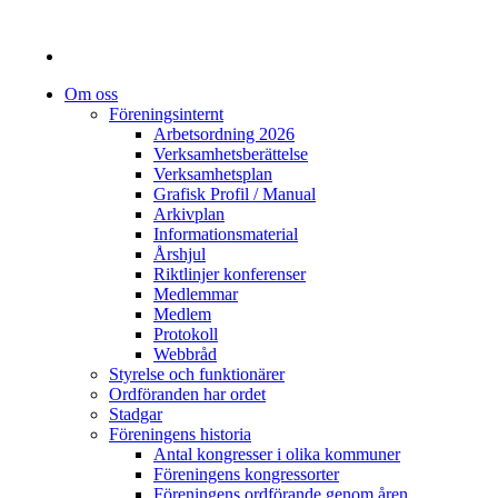
Om oss
Föreningsinternt
Arbetsordning 2026
Verksamhetsberättelse
Verksamhetsplan
Grafisk Profil / Manual
Arkivplan
Informationsmaterial
Årshjul
Riktlinjer konferenser
Medlemmar
Medlem
Protokoll
Webbråd
Styrelse och funktionärer
Ordföranden har ordet
Stadgar
Föreningens historia
Antal kongresser i olika kommuner
Föreningens kongressorter
Föreningens ordförande genom åren