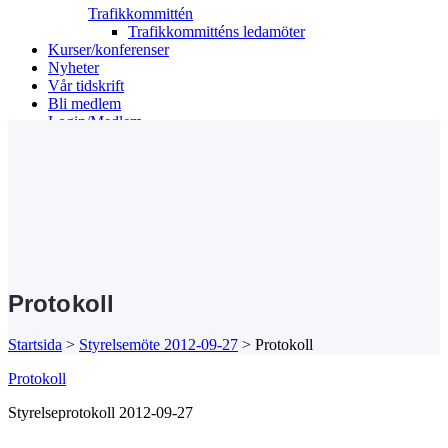
Trafikkommittén
Trafikkommitténs ledamöter
Kurser/konferenser
Nyheter
Vår tidskrift
Bli medlem
Login/Medlem
Search
Protokoll
Startsida
>
Styrelsemöte 2012-09-27
>
Protokoll
Protokoll
Styrelseprotokoll 2012-09-27
Kansli/Besöks- och postadress: