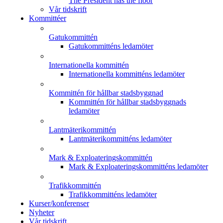
The President has the floor
Vår tidskrift
Kommittéer
Gatukommittén
Gatukommitténs ledamöter
Internationella kommittén
Internationella kommitténs ledamöter
Kommittén för hållbar stadsbyggnad
Kommittén för hållbar stadsbyggnads
ledamöter
Lantmäterikommittén
Lantmäterikommitténs ledamöter
Mark & Exploateringskommittén
Mark & Exploateringskommitténs ledamöter
Trafikkommittén
Trafikkommitténs ledamöter
Kurser/konferenser
Nyheter
Vår tidskrift