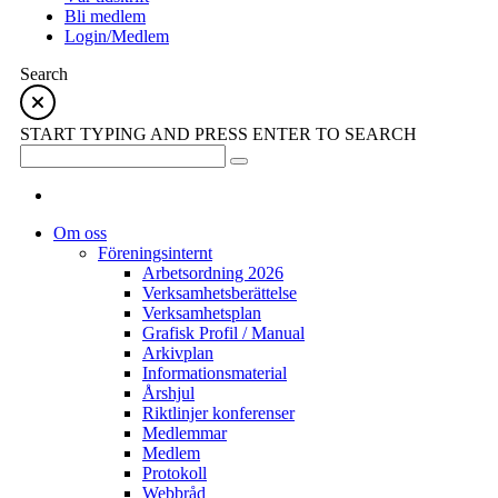
Bli medlem
Login/Medlem
Search
START TYPING AND PRESS ENTER TO SEARCH
Om oss
Föreningsinternt
Arbetsordning 2026
Verksamhetsberättelse
Verksamhetsplan
Grafisk Profil / Manual
Arkivplan
Informationsmaterial
Årshjul
Riktlinjer konferenser
Medlemmar
Medlem
Protokoll
Webbråd