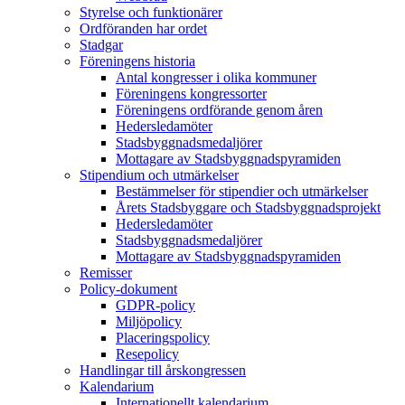
Styrelse och funktionärer
Ordföranden har ordet
Stadgar
Föreningens historia
Antal kongresser i olika kommuner
Föreningens kongressorter
Föreningens ordförande genom åren
Hedersledamöter
Stadsbyggnadsmedaljörer
Mottagare av Stadsbyggnadspyramiden
Stipendium och utmärkelser
Bestämmelser för stipendier och utmärkelser
Årets Stadsbyggare och Stadsbyggnadsprojekt
Hedersledamöter
Stadsbyggnadsmedaljörer
Mottagare av Stadsbyggnadspyramiden
Remisser
Policy-dokument
GDPR-policy
Miljöpolicy
Placeringspolicy
Resepolicy
Handlingar till årskongressen
Kalendarium
Internationellt kalendarium