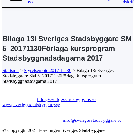
oss
tidskrift
Bilaga 13i Sveriges Stadsbyggare SM
5_20171130Förlaga kursprogram
Stadsbyggnadsdagarna 2017
Bilaga 13i Sveriges Stadsbyggare SM 5_20171130Förlaga
Startsida
>
Styrelsemöte 2017-11-30
>
Bilaga 13i Sveriges
kursprogram Stadsbyggnadsdagarna 2017
Stadsbyggare SM 5_20171130Förlaga kursprogram
Kansli/Besöks- och postadress:
Stadsbyggnadsdagarna 2017
Föreningen Sveriges Stadsbyggare
Vetegatan 3
118 59 Stockholm
Tel: 08−20 19 85
info@sverigesstadsbyggare.se
www.sverigesstadsbyggare.se
Organisationsnr: 802001−8001 Momsregistreringsnr (VAT)
SE802001800101 F−skatt
Bank: Nordea Bankgiro: 561−1835 Plusgiro: 1172−6 IBAN: SE80
9500 0099 6034 0001 1726 BIC/SWIFT: NDEASESS
Felanmälan/support hemsidan:
info@sverigesstadsbyggare.se
© Copyright 2021 Föreningen Sveriges Stadsbyggare