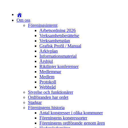
Om oss
Föreningsinternt
Arbetsordning 2026
Verksamhetsberättelse
Verksamhetsplan
Grafisk Profil / Manual
Arkivplan
Informationsmaterial
Årshjul
Riktlinjer konferenser
Medlemmar
Medlem
Protokoll
Webbråd
Styrelse och funktionärer
Ordföranden har ordet
Stadgar
Föreningens historia
Antal kongresser i olika kommuner
Föreningens kongressorter
Föreningens ordförande genom åren