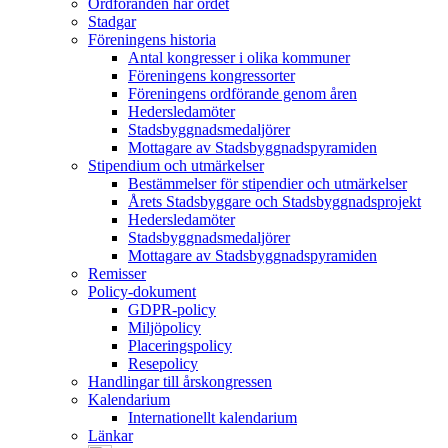
Ordföranden har ordet
Stadgar
Föreningens historia
Antal kongresser i olika kommuner
Föreningens kongressorter
Föreningens ordförande genom åren
Hedersledamöter
Stadsbyggnadsmedaljörer
Mottagare av Stadsbyggnadspyramiden
Stipendium och utmärkelser
Bestämmelser för stipendier och utmärkelser
Årets Stadsbyggare och Stadsbyggnadsprojekt
Hedersledamöter
Stadsbyggnadsmedaljörer
Mottagare av Stadsbyggnadspyramiden
Remisser
Policy-dokument
GDPR-policy
Miljöpolicy
Placeringspolicy
Resepolicy
Handlingar till årskongressen
Kalendarium
Internationellt kalendarium
Länkar