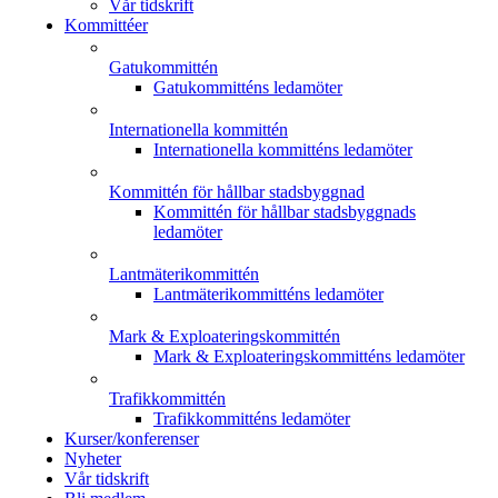
Vår tidskrift
Kommittéer
Gatukommittén
Gatukommitténs ledamöter
Internationella kommittén
Internationella kommitténs ledamöter
Kommittén för hållbar stadsbyggnad
Kommittén för hållbar stadsbyggnads
ledamöter
Lantmäterikommittén
Lantmäterikommitténs ledamöter
Mark & Exploateringskommittén
Mark & Exploateringskommitténs ledamöter
Trafikkommittén
Trafikkommitténs ledamöter
Kurser/konferenser
Nyheter
Vår tidskrift