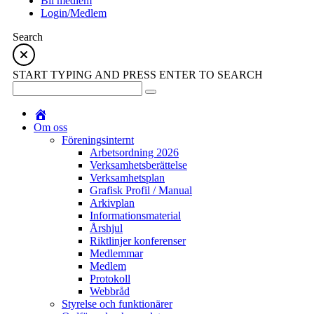
Bli medlem
Login/Medlem
Search
START TYPING AND PRESS ENTER TO SEARCH
Om oss
Föreningsinternt
Arbetsordning 2026
Verksamhetsberättelse
Verksamhetsplan
Grafisk Profil / Manual
Arkivplan
Informationsmaterial
Årshjul
Riktlinjer konferenser
Medlemmar
Medlem
Protokoll
Webbråd
Styrelse och funktionärer