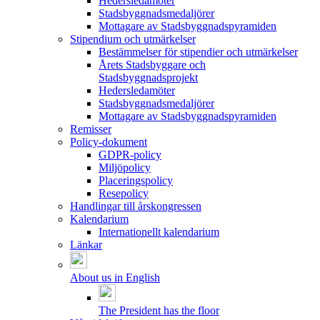
Hedersledamöter
Stadsbyggnadsmedaljörer
Mottagare av Stadsbyggnadspyramiden
Stipendium och utmärkelser
Bestämmelser för stipendier och utmärkelser
Årets Stadsbyggare och
Stadsbyggnadsprojekt
Hedersledamöter
Stadsbyggnadsmedaljörer
Mottagare av Stadsbyggnadspyramiden
Remisser
Policy-dokument
GDPR-policy
Miljöpolicy
Placeringspolicy
Resepolicy
Handlingar till årskongressen
Kalendarium
Internationellt kalendarium
Länkar
About us in English
The President has the floor