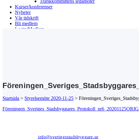
Trafikkommitténs ledamöter
Kurser/konferenser
Nyheter
Vår tidskrift
Bli medlem
Login/Medlem
Search
Föreningen_Sveriges_Stadsbyggares
Startsida
>
Styrelsemöte 2020-11-25
>
Föreningen_Sveriges_Stad
Föreningen_Sveriges_Stadsbyggares_Protokoll_nr6_20201125
Kansli/Besöks- och postadress:
Föreningen Sveriges Stadsbyggare
Vetegatan 3
118 59 Stockholm
Tel: 08−20 19 85
info@sverigesstadsbyggare.se