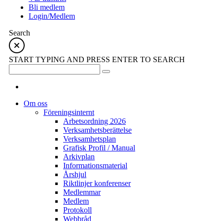
Bli medlem
Login/Medlem
Search
START TYPING AND PRESS ENTER TO SEARCH
Om oss
Föreningsinternt
Arbetsordning 2026
Verksamhetsberättelse
Verksamhetsplan
Grafisk Profil / Manual
Arkivplan
Informationsmaterial
Årshjul
Riktlinjer konferenser
Medlemmar
Medlem
Protokoll
Webbråd