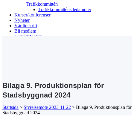
Trafikkommittén
Trafikkommitténs ledamöter
Kurser/konferenser
Nyheter
Vår tidskrift
Bli medlem
Login/Medlem
Search
Bilaga 9. Produktionsplan för
Stadsbyggnad 2024
Startsida
>
Styrelsemöte 2023-11-22
>
Bilaga 9. Produktionsplan för
Stadsbyggnad 2024
Kansli/Besöks- och postadress:
Föreningen Sveriges Stadsbyggare
Vetegatan 3