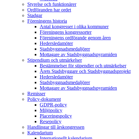
Styrelse och funktionärer
Ordföranden har ordet
Stadgar
Föreningens historia
Antal kongresser i olika kommuner
Föreningens kongressorter
Föreningens ordförande genom åren
Hedersledamöter
Stadsbyggnadsmedaljörer
Mottagare av Stadsbyggnadspyramiden
Stipendium och utmärkelser
Bestämmelser för stipendier och utmärkelser
Årets Stadsbyggare och Stadsbyggnadsprojekt
Hedersledamöter
Stadsbyggnadsmedaljörer
Mottagare av Stadsbyggnadspyramiden
Remisser
Policy-dokument
GDPR-policy
Miljöpolicy
Placeringspolicy
Resepolicy
Handlingar till årskongressen
Kalendarium
Internationellt kalendarium