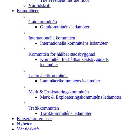
The President has the floor
Vår tidskrift
Kommittéer
Gatukommittén
Gatukommitténs ledamöter
Internationella kommittén
Internationella kommitténs ledamöter
Kommittén för hållbar stadsbyggnad
Kommittén för hållbar stadsbyggnads
ledamöter
Lantmäterikommittén
Lantmäterikommitténs ledamöter
Mark & Exploateringskommittén
Mark & Exploateringskommitténs ledamöter
Trafikkommittén
Trafikkommitténs ledamöter
Kurser/konferenser
Nyheter
Vår tidskrift