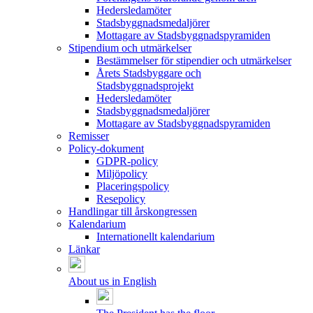
Hedersledamöter
Stadsbyggnadsmedaljörer
Mottagare av Stadsbyggnadspyramiden
Stipendium och utmärkelser
Bestämmelser för stipendier och utmärkelser
Årets Stadsbyggare och
Stadsbyggnadsprojekt
Hedersledamöter
Stadsbyggnadsmedaljörer
Mottagare av Stadsbyggnadspyramiden
Remisser
Policy-dokument
GDPR-policy
Miljöpolicy
Placeringspolicy
Resepolicy
Handlingar till årskongressen
Kalendarium
Internationellt kalendarium
Länkar
About us in English