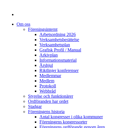
Om oss
Föreningsinternt
Arbetsordning 2026
Verksamhetsberättelse
Verksamhetsplan
Grafisk Profil / Manual
Arkivplan
Informationsmaterial
Årshjul
Riktlinjer konferenser
Medlemmar
Medlem
Protokoll
Webbråd
Styrelse och funktionärer
Ordföranden har ordet
Stadgar
Föreningens historia
Antal kongresser i olika kommuner
Föreningens kongressorter
Föreningens ordförande genom åren