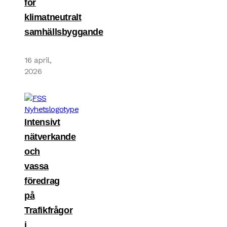
för
klimatneutralt
samhällsbyggande
16 april,
2026
Intensivt
nätverkande
och
vassa
föredrag
på
Trafikfrågor
i