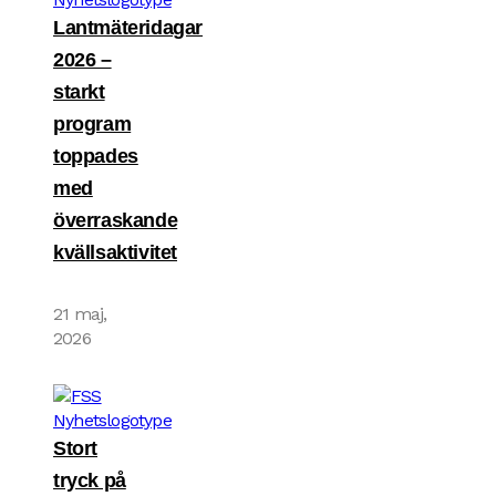
Lantmäteridagar
2026 –
starkt
program
toppades
med
överraskande
kvällsaktivitet
21 maj,
2026
Stort
tryck på