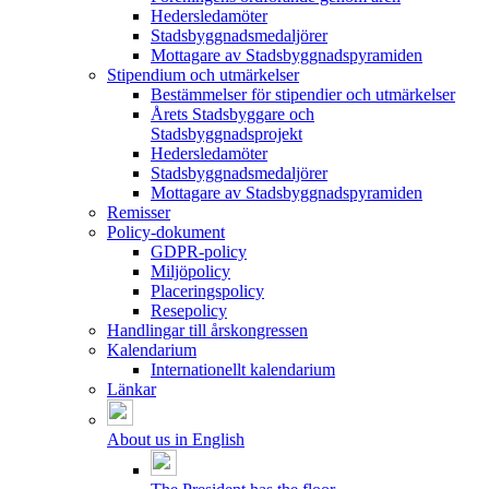
Hedersledamöter
Stadsbyggnadsmedaljörer
Mottagare av Stadsbyggnadspyramiden
Stipendium och utmärkelser
Bestämmelser för stipendier och utmärkelser
Årets Stadsbyggare och
Stadsbyggnadsprojekt
Hedersledamöter
Stadsbyggnadsmedaljörer
Mottagare av Stadsbyggnadspyramiden
Remisser
Policy-dokument
GDPR-policy
Miljöpolicy
Placeringspolicy
Resepolicy
Handlingar till årskongressen
Kalendarium
Internationellt kalendarium
Länkar
About us in English