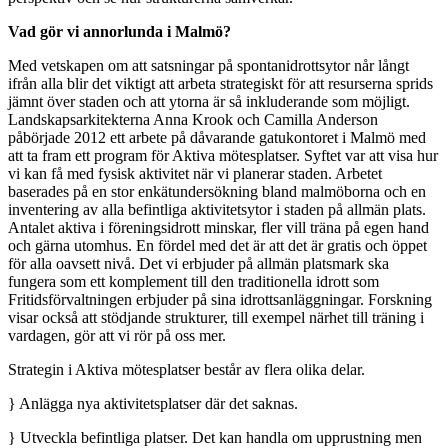
Vad gör vi annorlunda i Malmö?
Med vetskapen om att satsningar på spontanidrottsytor når långt
ifrån alla blir det viktigt att arbeta strategiskt för att resurserna sprids
jämnt över staden och att ytorna är så inkluderande som möjligt.
Landskapsarkitekterna Anna Krook och Camilla Anderson
påbörjade 2012 ett arbete på dåvarande gatukontoret i Malmö med
att ta fram ett program för Aktiva mötesplatser. Syftet var att visa hur
vi kan få med fysisk aktivitet när vi planerar staden. Arbetet
baserades på en stor enkätundersökning bland malmöborna och en
inventering av alla befintliga aktivitetsytor i staden på allmän plats.
Antalet aktiva i föreningsidrott minskar, fler vill träna på egen hand
och gärna utomhus. En fördel med det är att det är gratis och öppet
för alla oavsett nivå. Det vi erbjuder på allmän platsmark ska
fungera som ett komplement till den traditionella idrott som
Fritidsförvaltningen erbjuder på sina idrottsanläggningar. Forskning
visar också att stödjande strukturer, till exempel närhet till träning i
vardagen, gör att vi rör på oss mer.
Strategin i Aktiva mötesplatser består av flera olika delar.
}
Anlägga nya aktivitetsplatser där det saknas.
}
Utveckla befintliga platser. Det kan handla om upprustning men