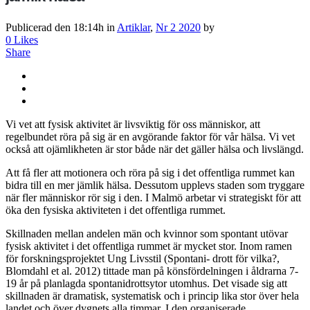
Publicerad den 18:14h
in
Artiklar
,
Nr 2 2020
by
0
Likes
Share
Vi vet att fysisk aktivitet är livsviktig för oss människor, att
regelbundet röra på sig är en avgörande faktor för vår hälsa. Vi vet
också att ojämlikheten är stor både när det gäller hälsa och livslängd.
Att få fler att motionera och röra på sig i det offentliga rummet kan
bidra till en mer jämlik hälsa. Dessutom upplevs staden som tryggare
när fler människor rör sig i den. I Malmö arbetar vi strategiskt för att
öka den fysiska aktiviteten i det offentliga rummet.
Skillnaden mellan andelen män och kvinnor som spontant utövar
fysisk aktivitet i det offentliga rummet är mycket stor. Inom ramen
för forskningsprojektet Ung Livsstil (Spontani- drott för vilka?,
Blomdahl et al. 2012) tittade man på könsfördelningen i åldrarna 7-
19 år på planlagda spontanidrottsytor
utomhus. Det visade sig att
skillnaden är dramatisk, systematisk
och i princip lika stor över hela
landet och över dygnets alla timmar. I den organiserade