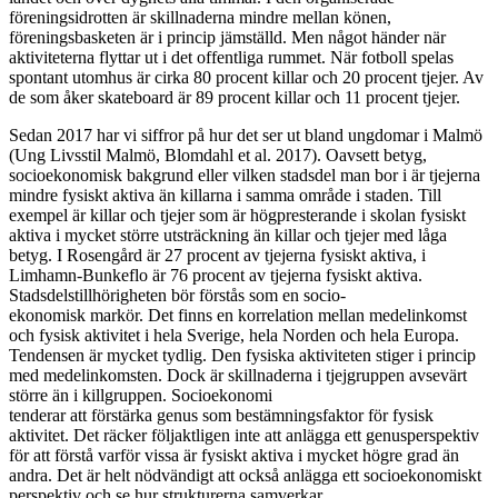
föreningsidrotten är skillnaderna mindre mellan könen,
föreningsbasketen är i princip jämställd. Men något händer när
aktiviteterna flyttar ut i det offentliga rummet. När fotboll spelas
spontant utomhus är cirka 80 procent killar och 20 procent tjejer. Av
de som åker skateboard är 89 procent killar och 11 procent tjejer.
Sedan 2017 har vi siffror på hur det ser ut bland ungdomar i Malmö
(Ung Livsstil Malmö, Blomdahl et al. 2017). Oavsett betyg,
socioekonomisk bakgrund eller vilken stadsdel man bor i är tjejerna
mindre fysiskt aktiva än killarna i samma område i staden. Till
exempel är killar och tjejer som är högpresterande i skolan fysiskt
aktiva i mycket större utsträckning än killar och tjejer med låga
betyg. I Rosengård är 27 procent av tjejerna fysiskt aktiva, i
Limhamn-Bunkeflo är 76 procent av tjejerna fysiskt aktiva.
Stadsdelstillhörigheten bör förstås som en socio-
ekonomisk markör. Det finns en korrelation mellan medelinkomst
och fysisk aktivitet i hela Sverige, hela Norden och hela Europa.
Tendensen är mycket tydlig. Den fysiska aktiviteten stiger i princip
med medelinkomsten. Dock är skillnaderna i tjejgruppen avsevärt
större än i killgruppen. Socioekonomi
tenderar att förstärka genus som bestämningsfaktor för fysisk
aktivitet. Det räcker följaktligen inte att anlägga ett genusperspektiv
för att förstå varför vissa är fysiskt aktiva i mycket högre grad än
andra. Det är helt nödvändigt att också anlägga ett socioekonomiskt
perspektiv och se hur strukturerna samverkar.