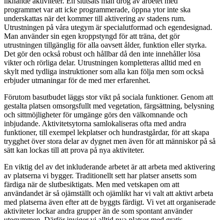
liknande aktiviteter. En slutsats man drog av arbetet med
programmet var att icke programmerade, öppna ytor inte ska
underskattas när det kommer till aktivering av stadens rum.
Utrustningen på våra utegym är specialutformad och egendesignad.
Man använder sin egen kroppstyngd för att träna, det gör
utrustningen tillgänglig för alla oavsett ålder, funktion eller styrka.
Det gör den också robust och hållbar då den inte innehåller lösa
vikter och rörliga delar. Utrustningen kompletteras alltid med en
skylt med tydliga instruktioner som alla kan följa men som också
erbjuder utmaningar för de med mer erfarenhet.
Förutom basutbudet läggs stor vikt på sociala funktioner. Genom att
gestalta platsen omsorgsfullt med vegetation, färgsättning, belysning
och sittmöjligheter för umgänge görs den välkomnande och
inbjudande. Aktivitetsytorna samlokaliseras ofta med andra
funktioner, till exempel lekplatser och hundrastgårdar, för att skapa
trygghet över stora delar av dygnet men även för att människor på så
sätt kan lockas till att prova på nya aktiviteter.
En viktig del av det inkluderande arbetet är att arbeta med aktivering
av platserna vi bygger. Traditionellt sett har platser ansetts som
färdiga när de slutbesiktigats. Men med vetskapen om att
användandet är så ojämställt och ojämlikt har vi valt att aktivt arbeta
med platserna även efter att de byggts färdigt. Vi vet att organiserade
aktiviteter lockar andra grupper än de som spontant använder
utegymmen. Därför inviger vi alltid nya platser med gratis