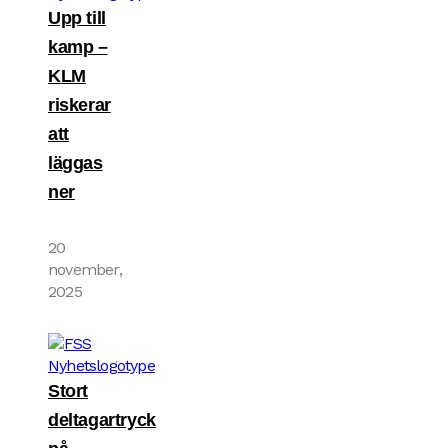
Upp till
kamp –
KLM
riskerar
att
läggas
ner
20
november,
2025
Stort
deltagartryck