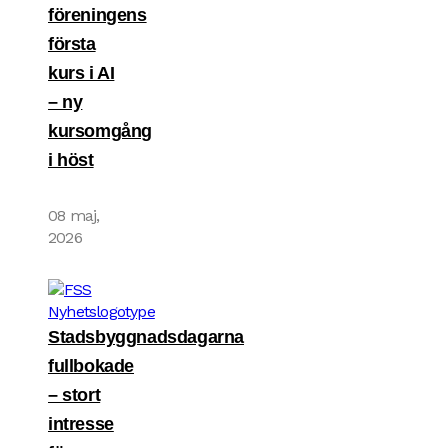
föreningens
första
kurs i AI
– ny
kursomgång
i höst
08 maj,
2026
Stadsbyggnadsdagarna
fullbokade
– stort
intresse