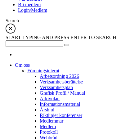
Bli medlem
Login/Medlem
Search
START TYPING AND PRESS ENTER TO SEARCH
Om oss
Föreningsinternt
Arbetsordning 2026
Verksamhetsberättelse
Verksamhetsplan
Grafisk Profil / Manual
Arkivplan
Informationsmaterial
Årshjul
Riktlinjer konferenser
Medlemmar
Medlem
Protokoll
Webbråd