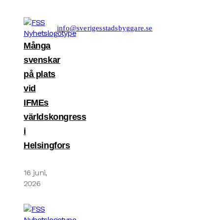
1172−6 IBAN: SE80 9500 0099 6034 0001 1726
BIC/SWIFT: NDEASESS
Felanmälan/support hemsidan:
info@sverigesstadsbyggare.se
Många
svenskar
på plats
vid
IFMEs
världskongress
i
Helsingfors
16 juni,
2026