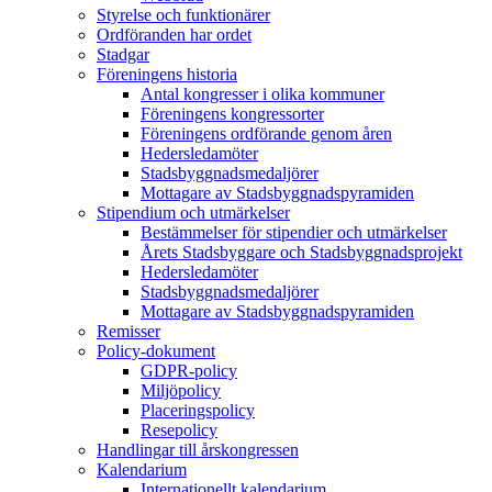
Styrelse och funktionärer
Ordföranden har ordet
Stadgar
Föreningens historia
Antal kongresser i olika kommuner
Föreningens kongressorter
Föreningens ordförande genom åren
Hedersledamöter
Stadsbyggnadsmedaljörer
Mottagare av Stadsbyggnadspyramiden
Stipendium och utmärkelser
Bestämmelser för stipendier och utmärkelser
Årets Stadsbyggare och Stadsbyggnadsprojekt
Hedersledamöter
Stadsbyggnadsmedaljörer
Mottagare av Stadsbyggnadspyramiden
Remisser
Policy-dokument
GDPR-policy
Miljöpolicy
Placeringspolicy
Resepolicy
Handlingar till årskongressen
Kalendarium
Internationellt kalendarium