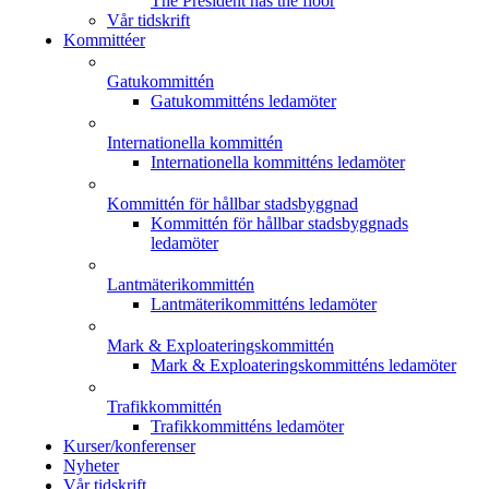
The President has the floor
Vår tidskrift
Kommittéer
Gatukommittén
Gatukommitténs ledamöter
Internationella kommittén
Internationella kommitténs ledamöter
Kommittén för hållbar stadsbyggnad
Kommittén för hållbar stadsbyggnads
ledamöter
Lantmäterikommittén
Lantmäterikommitténs ledamöter
Mark & Exploateringskommittén
Mark & Exploateringskommitténs ledamöter
Trafikkommittén
Trafikkommitténs ledamöter
Kurser/konferenser
Nyheter
Vår tidskrift