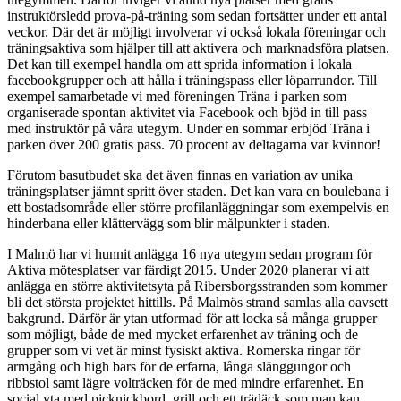
instruktörsledd prova-på-träning som sedan fortsätter under ett antal
veckor. Där det är möjligt involverar vi också lokala föreningar och
träningsaktiva som hjälper till att aktivera och marknadsföra platsen.
Det kan till exempel handla om att sprida information i lokala
facebookgrupper och att hålla i träningspass eller löparrundor. Till
exempel samarbetade vi med föreningen Träna i parken som
organiserade spontan aktivitet via Facebook och bjöd in till pass
med instruktör på våra utegym. Under en sommar erbjöd Träna i
parken över 200 gratis pass. 70 procent av deltagarna var kvinnor!
Förutom basutbudet ska det även finnas en variation av unika
träningsplatser jämnt spritt över staden. Det kan vara en boulebana i
ett bostadsområde eller större profilanläggningar som exempelvis en
hinderbana eller klättervägg som blir målpunkter i staden.
I Malmö har vi hunnit anlägga 16 nya utegym sedan program för
Aktiva mötesplatser var färdigt 2015. Under 2020 planerar vi att
anlägga en större aktivitetsyta på Ribersborgsstranden som kommer
bli det största projektet hittills. På Malmös strand samlas alla oavsett
bakgrund. Därför är ytan utformad för att locka så många grupper
som möjligt, både de med mycket erfarenhet av träning och de
grupper som vi vet är minst fysiskt aktiva. Romerska ringar för
armgång och high bars för de erfarna, långa slänggungor och
ribbstol samt lägre volträcken för de med mindre erfarenhet. En
social yta med picknickbord, grill och ett trädäck som man kan