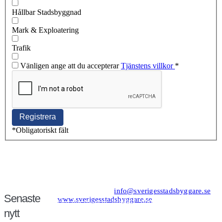
Hållbar Stadsbyggnad
Mark & Exploatering
Trafik
Vänligen ange att du accepterar
Tjänstens villkor
*
*
Obligatoriskt fält
Kansli/Besöks- och postadress:
Föreningen Sveriges Stadsbyggare
Vetegatan 3
118 59 Stockholm
Tel: 08−20 19 85
info@sverigesstadsbyggare.se
Senaste
www.sverigesstadsbyggare.se
Organisationsnr: 802001−8001
Momsregistreringsnr (VAT) SE802001800101
nytt
F−skatt
Bank: Nordea Bankgiro: 561−1835 Plusgiro: