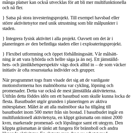
många platser kan också utvecklas för att bli mer multifunktionella
och nå fler.
}
Satsa på stora investeringsprojekt. Till exempel havsbad eller
större aktivitetsytor med unik utrustning som blir målpunkter i
staden.
}
Integrera fysisk aktivitet i alla projekt. Oavsett om det är i
planeringen av den befintliga staden eller i exploateringsprojekt.
}
Flexibel utformning och öppet förhållningssätt. Vår målsätt-
ning är att vara lyhörda och hellre säga ja än nej. Ett jämställd-
hets- och jämlikhetsperspektiv vägs dock alltid in – de som väcker
initiativ är ofta resursstarka individer och grupper.
När programmet togs fram visade det sig att de vanligaste
motionsformerna hos malmöborna var cykling, löpning och
promenader. Detta var också de mest jämställda aktiviteterna.
Utifrån detta föddes idén om ett basutbud som skulle kunna locka de
flesta. Basutbudet utgör grunden i planeringen av aktiva
mötesplatser. Målet är att alla malmöbor ska ha tillgång till
basutbudet inom 500 meter från sin bostad. I basutbudet ingår en
multifunktionell aktivitetsyta, en klippt gräsmatta om minst 2000
kvm, markerade promenad- och löpslingor samt ett utegym. Den
klippta gräsmattan är tänkt att fungera för brännboll och andra