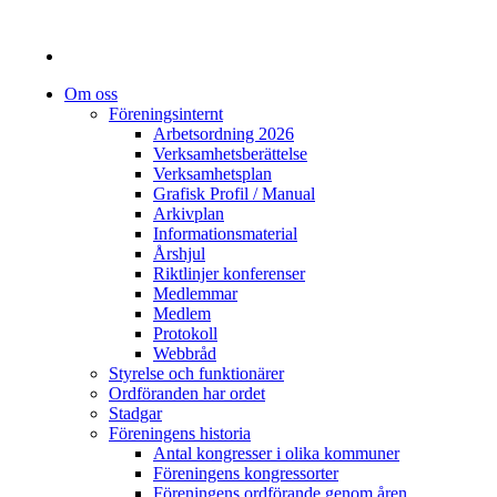
Om oss
Föreningsinternt
Arbetsordning 2026
Verksamhetsberättelse
Verksamhetsplan
Grafisk Profil / Manual
Arkivplan
Informationsmaterial
Årshjul
Riktlinjer konferenser
Medlemmar
Medlem
Protokoll
Webbråd
Styrelse och funktionärer
Ordföranden har ordet
Stadgar
Föreningens historia
Antal kongresser i olika kommuner
Föreningens kongressorter
Föreningens ordförande genom åren