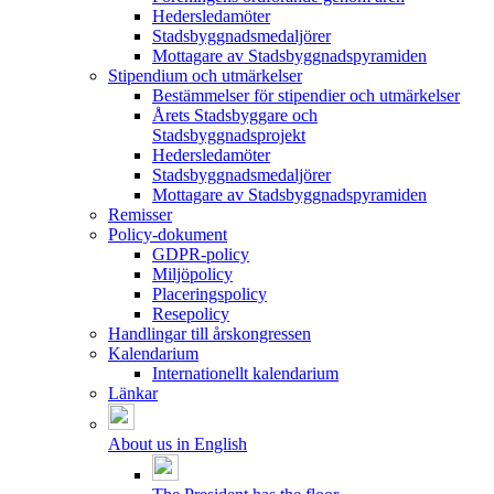
Hedersledamöter
Stadsbyggnadsmedaljörer
Mottagare av Stadsbyggnadspyramiden
Stipendium och utmärkelser
Bestämmelser för stipendier och utmärkelser
Årets Stadsbyggare och
Stadsbyggnadsprojekt
Hedersledamöter
Stadsbyggnadsmedaljörer
Mottagare av Stadsbyggnadspyramiden
Remisser
Policy-dokument
GDPR-policy
Miljöpolicy
Placeringspolicy
Resepolicy
Handlingar till årskongressen
Kalendarium
Internationellt kalendarium
Länkar
About us in English