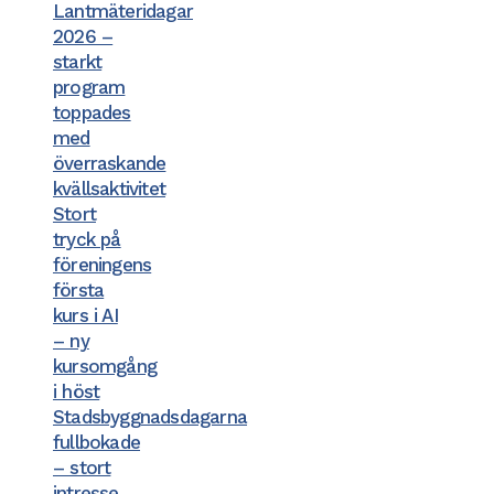
Lantmäteridagar
2026 –
starkt
program
toppades
med
överraskande
kvällsaktivitet
Stort
tryck på
föreningens
första
kurs i AI
– ny
kursomgång
i höst
Stadsbyggnadsdagarna
fullbokade
– stort
intresse