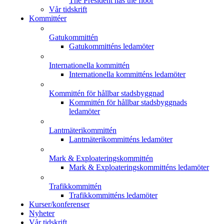
The President has the floor
Vår tidskrift
Kommittéer
Gatukommittén
Gatukommitténs ledamöter
Internationella kommittén
Internationella kommitténs ledamöter
Kommittén för hållbar stadsbyggnad
Kommittén för hållbar stadsbyggnads
ledamöter
Lantmäterikommittén
Lantmäterikommitténs ledamöter
Mark & Exploateringskommittén
Mark & Exploateringskommitténs ledamöter
Trafikkommittén
Trafikkommitténs ledamöter
Kurser/konferenser
Nyheter
Vår tidskrift