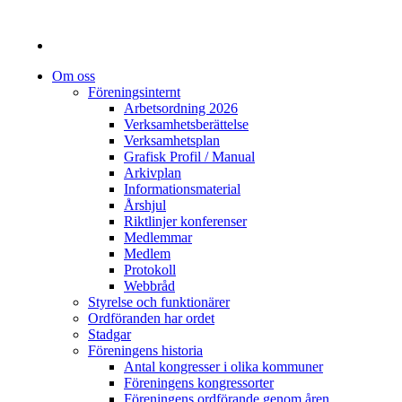
Om oss
Föreningsinternt
Arbetsordning 2026
Verksamhetsberättelse
Verksamhetsplan
Grafisk Profil / Manual
Arkivplan
Informationsmaterial
Årshjul
Riktlinjer konferenser
Medlemmar
Medlem
Protokoll
Webbråd
Styrelse och funktionärer
Ordföranden har ordet
Stadgar
Föreningens historia
Antal kongresser i olika kommuner
Föreningens kongressorter
Föreningens ordförande genom åren