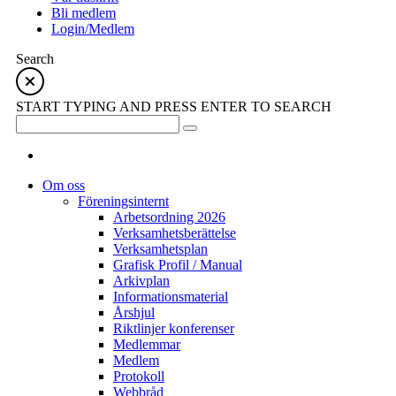
Bli medlem
Login/Medlem
Search
START TYPING AND PRESS ENTER TO SEARCH
Om oss
Föreningsinternt
Arbetsordning 2026
Verksamhetsberättelse
Verksamhetsplan
Grafisk Profil / Manual
Arkivplan
Informationsmaterial
Årshjul
Riktlinjer konferenser
Medlemmar
Medlem
Protokoll
Webbråd