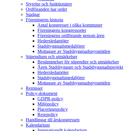
Styrelse och funktionärer
Ordföranden har ordet
Stadgar
Föreningens historia
Antal kongresser i olika kommuner
Föreningens kongressorter
Föreningens ordförande genom åren
Hedersledamöter
Stadsbyggnadsmedaljörer
Mottagare av Stadsbyggnadspyramiden
Stipendium och utmärkelser
Bestämmelser för stipendier och utmärkelser
Årets Stadsbyggare och Stadsbyggnadsprojekt
Hedersledamöter
Stadsbyggnadsmedaljörer
Mottagare av Stadsbyggnadspyramiden
Remisser
Policy-dokument
GDPR-policy
Miljöpolicy
Placeringspolicy
Resepolicy
Handlingar till årskongressen
Kalendarium
Internationellt kalendarium