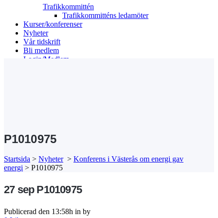
Trafikkommittén
Trafikkommitténs ledamöter
Kurser/konferenser
Nyheter
Vår tidskrift
Bli medlem
Login/Medlem
Search
P1010975
Startsida
>
Nyheter
>
Konferens i Västerås om energi gav
energi
>
P1010975
27 sep
P1010975
Publicerad den 13:58h
in
by