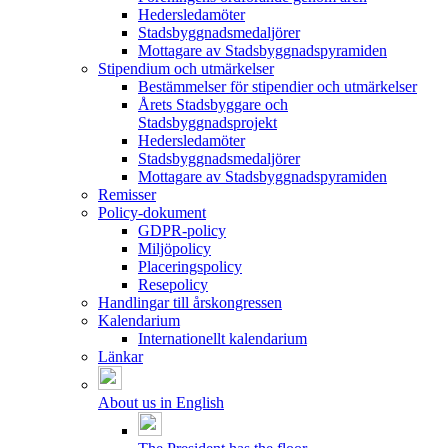
Hedersledamöter
Stadsbyggnadsmedaljörer
Mottagare av Stadsbyggnadspyramiden
Stipendium och utmärkelser
Bestämmelser för stipendier och utmärkelser
Årets Stadsbyggare och
Stadsbyggnadsprojekt
Hedersledamöter
Stadsbyggnadsmedaljörer
Mottagare av Stadsbyggnadspyramiden
Remisser
Policy-dokument
GDPR-policy
Miljöpolicy
Placeringspolicy
Resepolicy
Handlingar till årskongressen
Kalendarium
Internationellt kalendarium
Länkar
About us in English