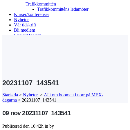
Trafikkommittén
Trafikkommitténs ledamöter
Kurser/konferenser
Nyheter
Vår tidskrift
Bli medlem
Login/Medlem
Search
20231107_143541
Startsida
>
Nyheter
>
Allt om boomen i norr på MEX-
dagarna
>
20231107_143541
09 nov
20231107_143541
Publicerad den 10:42h
in
by