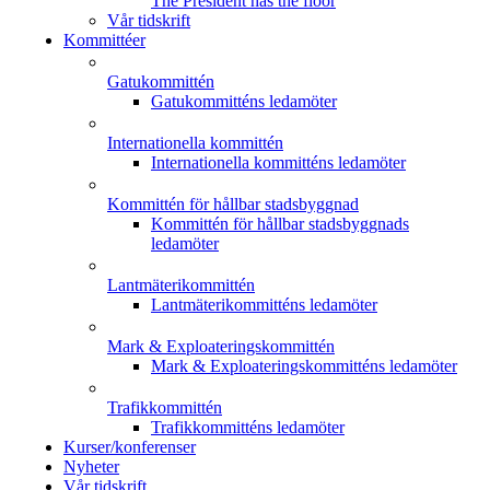
The President has the floor
Vår tidskrift
Kommittéer
Gatukommittén
Gatukommitténs ledamöter
Internationella kommittén
Internationella kommitténs ledamöter
Kommittén för hållbar stadsbyggnad
Kommittén för hållbar stadsbyggnads
ledamöter
Lantmäterikommittén
Lantmäterikommitténs ledamöter
Mark & Exploateringskommittén
Mark & Exploateringskommitténs ledamöter
Trafikkommittén
Trafikkommitténs ledamöter
Kurser/konferenser
Nyheter
Vår tidskrift