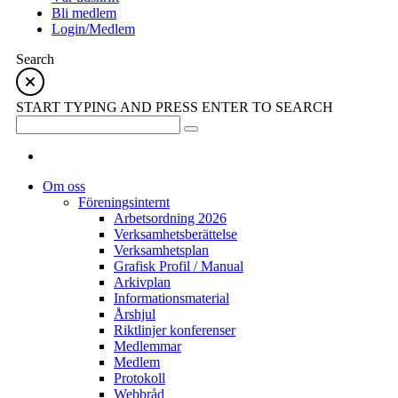
Bli medlem
Login/Medlem
Search
START TYPING AND PRESS ENTER TO SEARCH
Om oss
Föreningsinternt
Arbetsordning 2026
Verksamhetsberättelse
Verksamhetsplan
Grafisk Profil / Manual
Arkivplan
Informationsmaterial
Årshjul
Riktlinjer konferenser
Medlemmar
Medlem
Protokoll
Webbråd