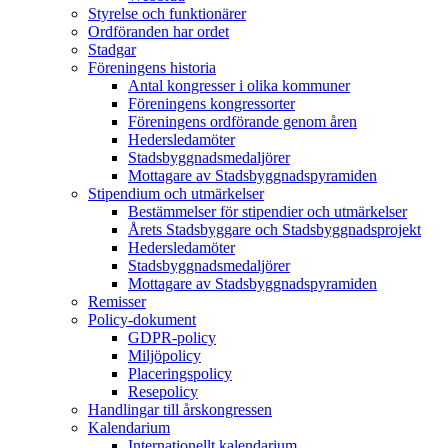
Styrelse och funktionärer
Ordföranden har ordet
Stadgar
Föreningens historia
Antal kongresser i olika kommuner
Föreningens kongressorter
Föreningens ordförande genom åren
Hedersledamöter
Stadsbyggnadsmedaljörer
Mottagare av Stadsbyggnadspyramiden
Stipendium och utmärkelser
Bestämmelser för stipendier och utmärkelser
Årets Stadsbyggare och Stadsbyggnadsprojekt
Hedersledamöter
Stadsbyggnadsmedaljörer
Mottagare av Stadsbyggnadspyramiden
Remisser
Policy-dokument
GDPR-policy
Miljöpolicy
Placeringspolicy
Resepolicy
Handlingar till årskongressen
Kalendarium
Internationellt kalendarium