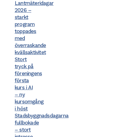
Lantmäteridagar
2026 –
starkt
program
toppades
med
överraskande
kvällsaktivitet
Stort
tryck på
föreningens
första
kurs i AI
– ny
kursomgång
i höst
Stadsbyggnadsdagarna
fullbokade
– stort
intresse