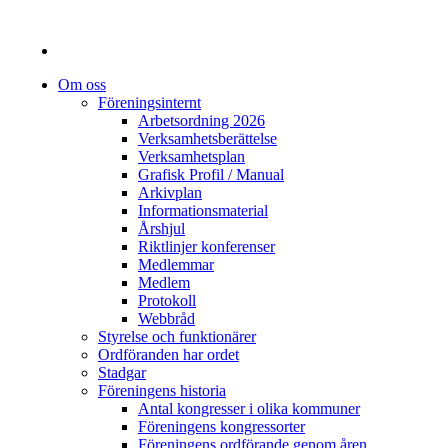
Om oss
Föreningsinternt
Arbetsordning 2026
Verksamhetsberättelse
Verksamhetsplan
Grafisk Profil / Manual
Arkivplan
Informationsmaterial
Årshjul
Riktlinjer konferenser
Medlemmar
Medlem
Protokoll
Webbråd
Styrelse och funktionärer
Ordföranden har ordet
Stadgar
Föreningens historia
Antal kongresser i olika kommuner
Föreningens kongressorter
Föreningens ordförande genom åren