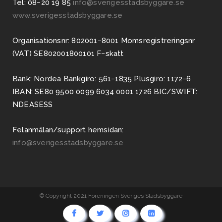
Tel: 08−20 19 85
info@sverigesstadsbyggare.se
www.sverigesstadsbyggare.se
Organisationsnr: 802001−8001 Momsregistreringsnr
(VAT) SE802001800101 F−skatt
Bank: Nordea Bankgiro: 561−1835 Plusgiro: 1172−6
IBAN: SE80 9500 0099 6034 0001 1726 BIC/SWIFT:
NDEASESS
Felanmälan/support hemsidan:
info@sverigesstadsbyggare.se
© Copyright 2021 Föreningen Sveriges Stadsbyggare