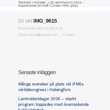
Startsida
>
Nyheter
>
3D-seminarium 2024 –
Om
Vår
inspirerande 3D-träff i Umeå
>
IMG_9615
Kommittéer
Kurser/konferenser
Nyheter
oss
tidskrift
03 okt
IMG_9615
Publicerad den 15:35h
in
by
stefan.ljung@gmail.com
0
Likes
Senaste inläggen
Många svenskar på plats vid IFMEs
världskongress i Helsingfors
Lantmäteridagar 2026 – starkt
program toppades med överraskande