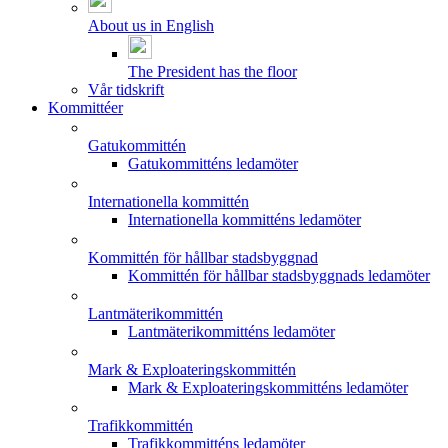
About us in English
The President has the floor
Vår tidskrift
Kommittéer
Gatukommittén
Gatukommitténs ledamöter
Internationella kommittén
Internationella kommitténs ledamöter
Kommittén för hållbar stadsbyggnad
Kommittén för hållbar stadsbyggnads ledamöter
Lantmäterikommittén
Lantmäterikommitténs ledamöter
Mark & Exploateringskommittén
Mark & Exploateringskommitténs ledamöter
Trafikkommittén
Trafikkommitténs ledamöter