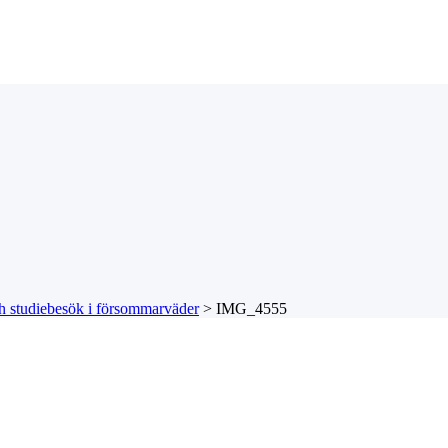
ch studiebesök i försommarväder
>
IMG_4555