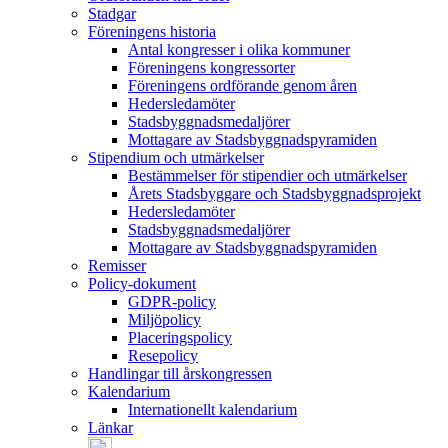
Stadgar
Föreningens historia
Antal kongresser i olika kommuner
Föreningens kongressorter
Föreningens ordförande genom åren
Hedersledamöter
Stadsbyggnadsmedaljörer
Mottagare av Stadsbyggnadspyramiden
Stipendium och utmärkelser
Bestämmelser för stipendier och utmärkelser
Årets Stadsbyggare och Stadsbyggnadsprojekt
Hedersledamöter
Stadsbyggnadsmedaljörer
Mottagare av Stadsbyggnadspyramiden
Remisser
Policy-dokument
GDPR-policy
Miljöpolicy
Placeringspolicy
Resepolicy
Handlingar till årskongressen
Kalendarium
Internationellt kalendarium
Länkar