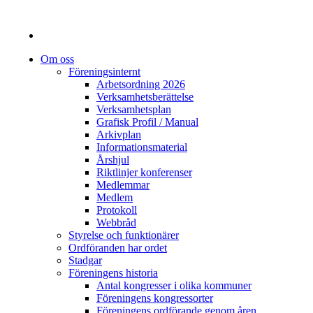
Om oss
Föreningsinternt
Arbetsordning 2026
Verksamhetsberättelse
Verksamhetsplan
Grafisk Profil / Manual
Arkivplan
Informationsmaterial
Årshjul
Riktlinjer konferenser
Medlemmar
Medlem
Protokoll
Webbråd
Styrelse och funktionärer
Ordföranden har ordet
Stadgar
Föreningens historia
Antal kongresser i olika kommuner
Föreningens kongressorter
Föreningens ordförande genom åren