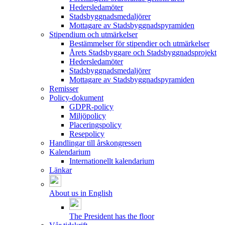
Hedersledamöter
Stadsbyggnadsmedaljörer
Mottagare av Stadsbyggnadspyramiden
Stipendium och utmärkelser
Bestämmelser för stipendier och utmärkelser
Årets Stadsbyggare och Stadsbyggnadsprojekt
Hedersledamöter
Stadsbyggnadsmedaljörer
Mottagare av Stadsbyggnadspyramiden
Remisser
Policy-dokument
GDPR-policy
Miljöpolicy
Placeringspolicy
Resepolicy
Handlingar till årskongressen
Kalendarium
Internationellt kalendarium
Länkar
About us in English
The President has the floor