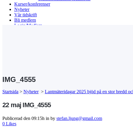
Kurser/konferenser
Nyheter
Vår tidskrift
Bli medlem
Login/Medlem
Search
IMG_4555
Startsida
>
Nyheter
>
Lantmäteridagar 2025 bjöd på en stor bredd o
22 maj
IMG_4555
Publicerad den 09:15h
in
by
stefan.ljung@gmail.com
0
Likes