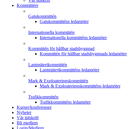
Vår tidskrift
Kommittéer
Gatukommittén
Gatukommitténs ledamöter
Internationella kommittén
Internationella kommitténs ledamöter
Kommittén för hållbar stadsbyggnad
Kommittén för hållbar stadsbyggnads ledamöter
Lantmäterikommittén
Lantmäterikommitténs ledamöter
Mark & Exploateringskommittén
Mark & Exploateringskommitténs ledamöter
Trafikkommittén
Trafikkommitténs ledamöter
Kurser/konferenser
Nyheter
Vår tidskrift
Bli medlem
Login/Medlem