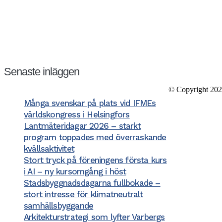
Kansli/Besöks- o
Föreningen Sver
Vetegatan 3
118 59 Stockho
Tel: 08−20 19 8
Organisationsnr
Senaste inläggen
Bank: Nordea B
Felanmälan/supp
© Copyright 202
Många svenskar på plats vid IFMEs
världskongress i Helsingfors
Lantmäteridagar 2026 – starkt
program toppades med överraskande
kvällsaktivitet
Stort tryck på föreningens första kurs
i AI – ny kursomgång i höst
Stadsbyggnadsdagarna fullbokade –
stort intresse för klimatneutralt
samhällsbyggande
Arkitekturstrategi som lyfter Varbergs