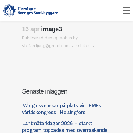
Startsida
>
Nyheter
>
Stadsbyggnadsdagarna
fullbokade – stort intresse för klimatneutralt
samhällsbyggande
>
image3
16 apr
image3
Publicerad den 09:00h
in
by
stefan.ljung@gmail.com
0
Likes
Senaste inläggen
Många svenskar på plats vid IFMEs
världskongress i Helsingfors
Lantmäteridagar 2026 – starkt
program toppades med överraskande