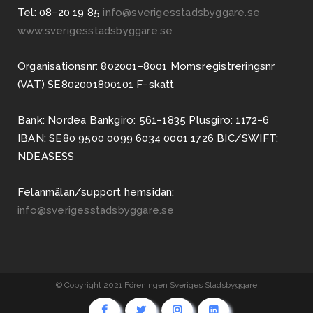
Tel: 08−20 19 85
info@sverigesstadsbyggare.se
www.sverigesstadsbyggare.se
Organisationsnr: 802001−8001 Momsregistreringsnr
(VAT) SE802001800101 F−skatt
Bank: Nordea Bankgiro: 561−1835 Plusgiro: 1172−6
IBAN: SE80 9500 0099 6034 0001 1726 BIC/SWIFT:
NDEASESS
Felanmälan/support hemsidan:
info@sverigesstadsbyggare.se
© Copyright 2021 Föreningen Sveriges Stadsbyggare