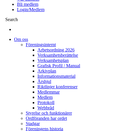
Bli medlem
Login/Medlem
Search
Om oss
Föreningsinternt
Arbetsordning 2026
Verksamhetsberättelse
Verksamhetsplan
Grafisk Profil / Manual
Arkivplan
Informationsmaterial
Årshjul
Riktlinjer konferenser
Medlemmar
Medlem
Protokoll
Webbråd
Styrelse och funktionärer
Ordföranden har ordet
Stadgar
Föreningens historia