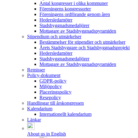
Antal kongresser i olika kommuner
Föreningens kongressorter
Föreningens ordförande genom åren
Hedersledamöter
Stadsbyggnadsmedaljörer
Mottagare av Stadsbyggnadspyramiden
Stipendium och utmärkelser
Bestämmelser för stipendier och utmärkelser
Årets Stadsbyggare och Stadsbyggnadsprojekt
Hedersledamöter
Stadsbyggnadsmedaljörer
Mottagare av Stadsbyggnadspyramiden
Remisser
Policy-dokument
GDPR-policy
Miljöpolicy
Placeringspolicy
Resepolicy
Handlingar till årskongressen
Kalendarium
Internationellt kalendarium
Länkar
About us in English