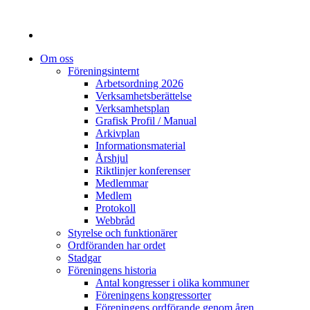
Om oss
Föreningsinternt
Arbetsordning 2026
Verksamhetsberättelse
Verksamhetsplan
Grafisk Profil / Manual
Arkivplan
Informationsmaterial
Årshjul
Riktlinjer konferenser
Medlemmar
Medlem
Protokoll
Webbråd
Styrelse och funktionärer
Ordföranden har ordet
Stadgar
Föreningens historia
Antal kongresser i olika kommuner
Föreningens kongressorter
Föreningens ordförande genom åren