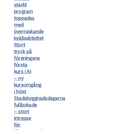
starkt
program
toppades
med
överraskande
kvällsaktivitet
Stort
tryck på
föreningens
första
kurs i AI
– ny
kursomgång
i höst
Stadsbyggnadsdagarna
fullbokade
– stort
intresse
för