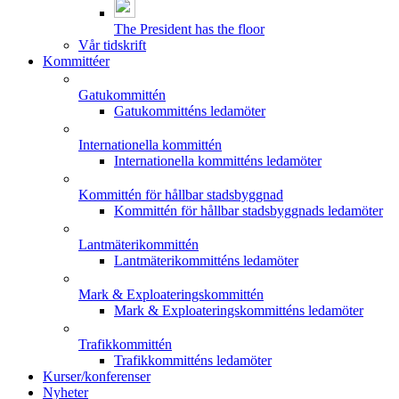
The President has the floor
Vår tidskrift
Kommittéer
Gatukommittén
Gatukommitténs ledamöter
Internationella kommittén
Internationella kommitténs ledamöter
Kommittén för hållbar stadsbyggnad
Kommittén för hållbar stadsbyggnads ledamöter
Lantmäterikommittén
Lantmäterikommitténs ledamöter
Mark & Exploateringskommittén
Mark & Exploateringskommitténs ledamöter
Trafikkommittén
Trafikkommitténs ledamöter
Kurser/konferenser
Nyheter