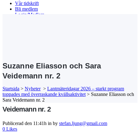
Vår tidskrift
Bli medlem
Login/Medlem
Search
Suzanne Eliasson och Sara
Veidemann nr. 2
Startsida
>
Nyheter
>
Lantmäteridagar 2026 – starkt program
toppades med överraskande kvällsaktivitet
>
Suzanne Eliasson och
21 maj
Suzanne Eliasson och Sara
Sara Veidemann nr. 2
Veidemann nr. 2
Publicerad den 11:41h
in
by
stefan.ljung@gmail.com
0
Likes