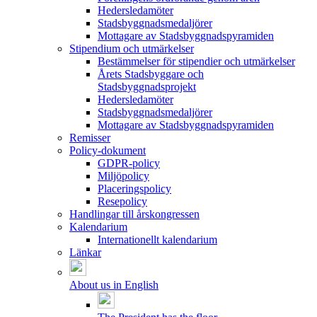
Hedersledamöter
Stadsbyggnadsmedaljörer
Mottagare av Stadsbyggnadspyramiden
Stipendium och utmärkelser
Bestämmelser för stipendier och utmärkelser
Årets Stadsbyggare och
Stadsbyggnadsprojekt
Hedersledamöter
Stadsbyggnadsmedaljörer
Mottagare av Stadsbyggnadspyramiden
Remisser
Policy-dokument
GDPR-policy
Miljöpolicy
Placeringspolicy
Resepolicy
Handlingar till årskongressen
Kalendarium
Internationellt kalendarium
Länkar
About us in English