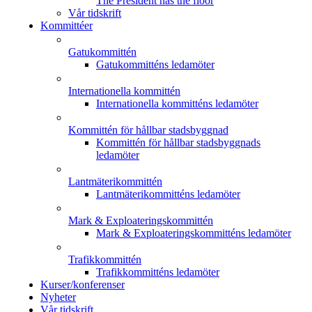
The President has the floor
Vår tidskrift
Kommittéer
Gatukommittén
Gatukommitténs ledamöter
Internationella kommittén
Internationella kommitténs ledamöter
Kommittén för hållbar stadsbyggnad
Kommittén för hållbar stadsbyggnads
ledamöter
Lantmäterikommittén
Lantmäterikommitténs ledamöter
Mark & Exploateringskommittén
Mark & Exploateringskommitténs ledamöter
Trafikkommittén
Trafikkommitténs ledamöter
Kurser/konferenser
Nyheter
Vår tidskrift