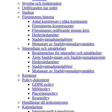
Styrelse och funktionärer
Ordföranden har ordet
Stadgar
Föreningens historia
Antal kongresser i olika kommuner
Föreningens kongressorter
Föreningens ordförande genom åren
Hedersledamöter
Stadsbyggnadsmedaljörer
Mottagare av Stadsbyggnadspyramiden
Stipendium och utmärkelser
Bestämmelser för stipendier och utmärkelser
Årets Stadsbyggare och Stadsbyggnadsprojekt
Hedersledamöter
Stadsbyggnadsmedaljörer
Mottagare av Stadsbyggnadspyramiden
Remisser
Policy-dokument
GDPR-policy
Miljöpolicy
Placeringspolicy
Resepolicy
Handlingar till årskongressen
Kalendarium
Internationellt kalendarium