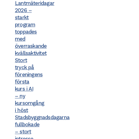
Lantmäteridagar
2026 –
starkt
program
toppades
med
överraskande
kvällsaktivitet
Stort
tryck på
föreningens
första
kurs i AI
– ny
kursomgång
i höst
Stadsbyggnadsdagarna
fullbokade
– stort
intresse