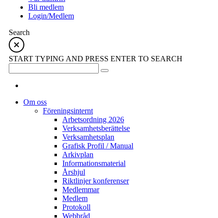
Bli medlem
Login/Medlem
Search
START TYPING AND PRESS ENTER TO SEARCH
Om oss
Föreningsinternt
Arbetsordning 2026
Verksamhetsberättelse
Verksamhetsplan
Grafisk Profil / Manual
Arkivplan
Informationsmaterial
Årshjul
Riktlinjer konferenser
Medlemmar
Medlem
Protokoll
Webbråd