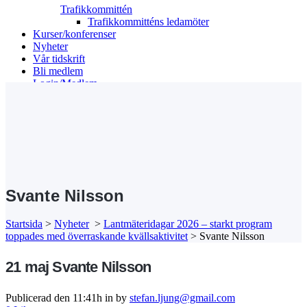
Trafikkommittén
Trafikkommitténs ledamöter
Kurser/konferenser
Nyheter
Vår tidskrift
Bli medlem
Login/Medlem
Search
Svante Nilsson
Startsida
>
Nyheter
>
Lantmäteridagar 2026 – starkt program
toppades med överraskande kvällsaktivitet
>
Svante Nilsson
21 maj
Svante Nilsson
Publicerad den 11:41h
in
by
stefan.ljung@gmail.com