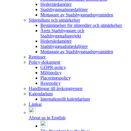
Hedersledamöter
Stadsbyggnadsmedaljörer
Mottagare av Stadsbyggnadspyramiden
Stipendium och utmärkelser
Bestämmelser för stipendier och utmärkelser
Årets Stadsbyggare och
Stadsbyggnadsprojekt
Hedersledamöter
Stadsbyggnadsmedaljörer
Mottagare av Stadsbyggnadspyramiden
Remisser
Policy-dokument
GDPR-policy
Miljöpolicy
Placeringspolicy
Resepolicy
Handlingar till årskongressen
Kalendarium
Internationellt kalendarium
Länkar
About us in English