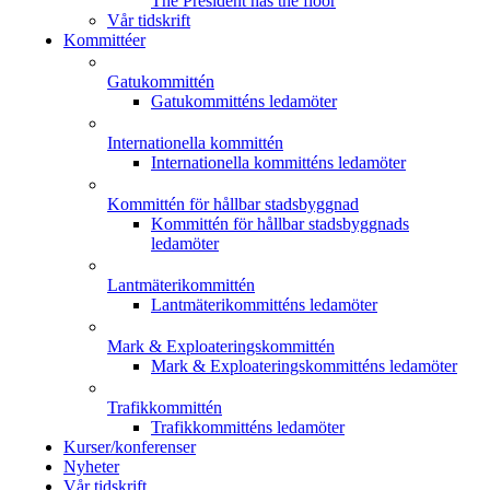
The President has the floor
Vår tidskrift
Kommittéer
Gatukommittén
Gatukommitténs ledamöter
Internationella kommittén
Internationella kommitténs ledamöter
Kommittén för hållbar stadsbyggnad
Kommittén för hållbar stadsbyggnads
ledamöter
Lantmäterikommittén
Lantmäterikommitténs ledamöter
Mark & Exploateringskommittén
Mark & Exploateringskommitténs ledamöter
Trafikkommittén
Trafikkommitténs ledamöter
Kurser/konferenser
Nyheter
Vår tidskrift