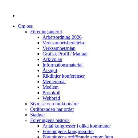
Om oss
Föreningsinternt
Arbetsordning 2026
Verksamhetsberättelse
Verksamhetsplan
Grafisk Profil / Manual
Arkivplan
Informationsmaterial
Årshjul
Riktlinjer konferenser
Medlemmar
Medlem
Protokoll
Webbråd
Styrelse och funktionärer
Ordföranden har ordet
Stadgar
Föreningens historia
Antal kongresser i olika kommuner
Föreningens kongressorter
Föreningens ordförande genom åren