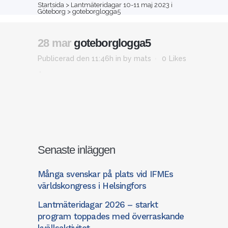
Startsida
>
Lantmäteridagar 10-11 maj 2023 i
Om
Vår
Göteborg
>
goteborglogga5
Kommittéer
Kurser/konferenser
Nyheter
oss
tidskrift
28 mar
goteborglogga5
Publicerad den 11:46h
in
by
mats
0
Likes
Senaste inläggen
Många svenskar på plats vid IFMEs
världskongress i Helsingfors
Lantmäteridagar 2026 – starkt
program toppades med överraskande