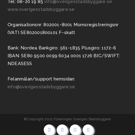
Tel: 08−20 19 85
info@sverigesstadsbyggare.se
www.sverigesstadsbyggare.se
Organisationsnr: 802001−8001 Momsregistreringsnr
(VAT) SE802001800101 F−skatt
Bank: Nordea Bankgiro: 561−1835 Plusgiro: 1172−6
IBAN: SE80 9500 0099 6034 0001 1726 BIC/SWIFT:
NDEASESS
Felanmälan/support hemsidan:
info@sverigesstadsbyggare.se
© Copyright 2021 Föreningen Sveriges Stadsbyggare