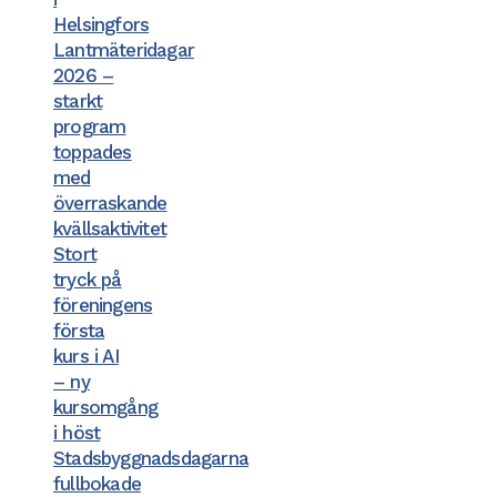
Helsingfors
Lantmäteridagar
2026 –
starkt
program
toppades
med
överraskande
kvällsaktivitet
Stort
tryck på
föreningens
första
kurs i AI
– ny
kursomgång
i höst
Stadsbyggnadsdagarna
fullbokade