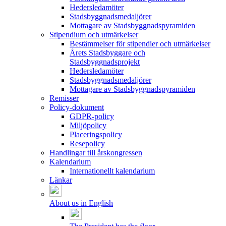
Hedersledamöter
Stadsbyggnadsmedaljörer
Mottagare av Stadsbyggnadspyramiden
Stipendium och utmärkelser
Bestämmelser för stipendier och utmärkelser
Årets Stadsbyggare och
Stadsbyggnadsprojekt
Hedersledamöter
Stadsbyggnadsmedaljörer
Mottagare av Stadsbyggnadspyramiden
Remisser
Policy-dokument
GDPR-policy
Miljöpolicy
Placeringspolicy
Resepolicy
Handlingar till årskongressen
Kalendarium
Internationellt kalendarium
Länkar
About us in English