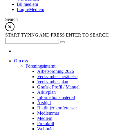
Bli medlem
Login/Medlem
Search
START TYPING AND PRESS ENTER TO SEARCH
Om oss
Föreningsinternt
Arbetsordning 2026
Verksamhetsberättelse
Verksamhetsplan
Grafisk Profil / Manual
Arkivplan
Informationsmaterial
Årshjul
Riktlinjer konferenser
Medlemmar
Medlem
Protokoll
Webbråd