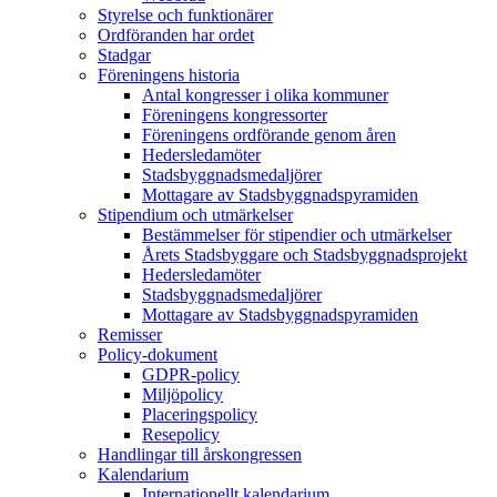
Styrelse och funktionärer
Ordföranden har ordet
Stadgar
Föreningens historia
Antal kongresser i olika kommuner
Föreningens kongressorter
Föreningens ordförande genom åren
Hedersledamöter
Stadsbyggnadsmedaljörer
Mottagare av Stadsbyggnadspyramiden
Stipendium och utmärkelser
Bestämmelser för stipendier och utmärkelser
Årets Stadsbyggare och Stadsbyggnadsprojekt
Hedersledamöter
Stadsbyggnadsmedaljörer
Mottagare av Stadsbyggnadspyramiden
Remisser
Policy-dokument
GDPR-policy
Miljöpolicy
Placeringspolicy
Resepolicy
Handlingar till årskongressen
Kalendarium
Internationellt kalendarium