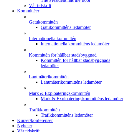
The President has the floor
Vår tidskrift
Kommittéer
Gatukommittén
Gatukommitténs ledamöter
Internationella kommittén
Internationella kommitténs ledamöter
Kommittén för hållbar stadsbyggnad
Kommittén för hållbar stadsbyggnads
ledamöter
Lantmäterikommittén
Lantmäterikommitténs ledamöter
Mark & Exploateringskommittén
Mark & Exploateringskommitténs ledamöter
Trafikkommittén
Trafikkommitténs ledamöter
Kurser/konferenser
Nyheter
Vår tidskrift