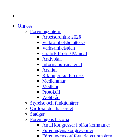
Om oss
Föreningsinternt
Arbetsordning 2026
Verksamhetsberättelse
Verksamhetsplan
Grafisk Profil / Manual
Arkivplan
Informationsmaterial
Årshjul
Riktlinjer konferenser
Medlemmar
Medlem
Protokoll
Webbråd
Styrelse och funktionärer
Ordföranden har ordet
Stadgar
Föreningens historia
Antal kongresser i olika kommuner
Föreningens kongressorter
Föreningens ordförande genom åren