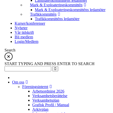
Lantmäterikommitténs ledamöter
Mark & Exploateringskommittén
Mark & Exploateringskommitténs ledamöter
Trafikkommittén
Trafikkommitténs ledamöter
Kurser/konferenser
Nyheter
Vår tidskrift
Bli medlem
Login/Medlem
Search
START TYPING AND PRESS ENTER TO SEARCH
Om oss
Föreningsinternt
Arbetsordning 2026
Verksamhetsberättelse
Verksamhetsplan
Grafisk Profil / Manual
Arkivplan