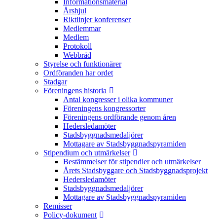
Informationsmaterial
Årshjul
Riktlinjer konferenser
Medlemmar
Medlem
Protokoll
Webbråd
Styrelse och funktionärer
Ordföranden har ordet
Stadgar
Föreningens historia
Antal kongresser i olika kommuner
Föreningens kongressorter
Föreningens ordförande genom åren
Hedersledamöter
Stadsbyggnadsmedaljörer
Mottagare av Stadsbyggnadspyramiden
Stipendium och utmärkelser
Bestämmelser för stipendier och utmärkelser
Årets Stadsbyggare och Stadsbyggnadsprojekt
Hedersledamöter
Stadsbyggnadsmedaljörer
Mottagare av Stadsbyggnadspyramiden
Remisser
Policy-dokument