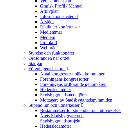
Verksamhetsplan
Grafisk Profil / Manual
Arkivplan
Informationsmaterial
Årshjul
Riktlinjer konferenser
Medlemmar
Medlem
Protokoll
Webbråd
Styrelse och funktionärer
Ordföranden har ordet
Stadgar
Föreningens historia
Antal kongresser i olika kommuner
Föreningens kongressorter
Föreningens ordförande genom åren
Hedersledamöter
Stadsbyggnadsmedaljörer
Mottagare av Stadsbyggnadspyramiden
Stipendium och utmärkelser
Bestämmelser för stipendier och utmärkelser
Årets Stadsbyggare och
Stadsbyggnadsprojekt
Hedersledamöter