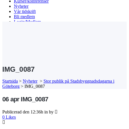
Kurser/konferenser
Nyheter
Vår tidskrift
Bli medlem
Login/Medlem
Search
IMG_0087
Startsida
>
Nyheter
>
Stor publik på Stadsbyggnadsdagarna i
Göteborg
>
IMG_0087
06 apr
IMG_0087
Publicerad den 12:36h
in
by
0
Likes