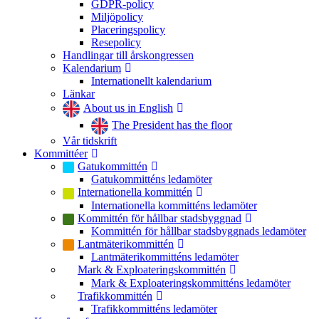
GDPR-policy
Miljöpolicy
Placeringspolicy
Resepolicy
Handlingar till årskongressen
Kalendarium
Internationellt kalendarium
Länkar
About us in English
The President has the floor
Vår tidskrift
Kommittéer
Gatukommittén
Gatukommitténs ledamöter
Internationella kommittén
Internationella kommitténs ledamöter
Kommittén för hållbar stadsbyggnad
Kommittén för hållbar stadsbyggnads ledamöter
Lantmäterikommittén
Lantmäterikommitténs ledamöter
Mark & Exploateringskommittén
Mark & Exploateringskommitténs ledamöter
Trafikkommittén
Trafikkommitténs ledamöter