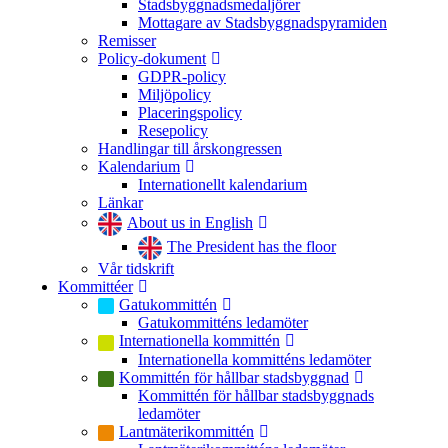
Stadsbyggnadsmedaljörer
Mottagare av Stadsbyggnadspyramiden
Remisser
Policy-dokument
GDPR-policy
Miljöpolicy
Placeringspolicy
Resepolicy
Handlingar till årskongressen
Kalendarium
Internationellt kalendarium
Länkar
About us in English
The President has the floor
Vår tidskrift
Kommittéer
Gatukommittén
Gatukommitténs ledamöter
Internationella kommittén
Internationella kommitténs ledamöter
Kommittén för hållbar stadsbyggnad
Kommittén för hållbar stadsbyggnads
ledamöter
Lantmäterikommittén