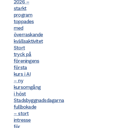
2026 –
starkt
program
toppades
med
överraskande
kvällsaktivitet
Stort
tryck på
föreningens
första
kurs i AI
– ny
kursomgång
i höst
Stadsbyggnadsdagarna
fullbokade
– stort
intresse
för