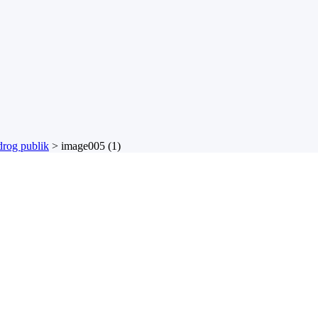
rog publik
>
image005 (1)
ch postadress:
iges Stadsbyggare