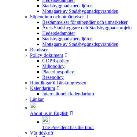
Hedersledamöter
Stadsbyggnadsmedaljörer
Mottagare av Stadsbyggnadspyramiden
Stipendium och utmärkelser
Bestämmelser för stipendier och utmärkelser
Årets Stadsbyggare och Stadsbyggnadsprojekt
Hedersledamöter
Stadsbyggnadsmedaljörer
Mottagare av Stadsbyggnadspyramiden
Remisser
Policy-dokument
GDPR-policy
Miljöpolicy
Placeringspolicy
Resepolicy
Handlingar till årskongressen
Kalendarium
Internationellt kalendarium
Länkar
About us in English
The President has the floor
Vår tidskrift