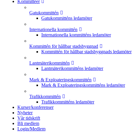
Kommittéer
Gatukommittén
Gatukommitténs ledamöter
Internationella kommittén
Internationella kommitténs ledamöter
Kommittén för hållbar stadsbyggnad
Kommittén för hållbar stadsbyggnads ledamöter
Lantmäterikommittén
Lantmäterikommitténs ledamöter
Mark & Exploateringskommittén
Mark & Exploateringskommitténs ledamöter
Trafikkommittén
Trafikkommitténs ledamöter
Kurser/konferenser
Nyheter
Vår tidskrift
Bli medlem
Login/Medlem