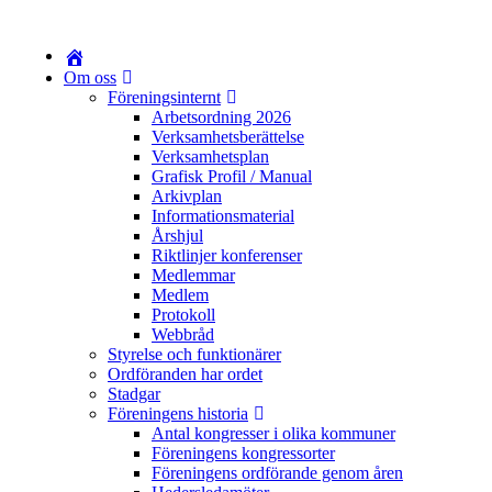
Om oss
Föreningsinternt
Arbetsordning 2026
Verksamhetsberättelse
Verksamhetsplan
Grafisk Profil / Manual
Arkivplan
Informationsmaterial
Årshjul
Riktlinjer konferenser
Medlemmar
Medlem
Protokoll
Webbråd
Styrelse och funktionärer
Ordföranden har ordet
Stadgar
Föreningens historia
Antal kongresser i olika kommuner
Föreningens kongressorter
Föreningens ordförande genom åren