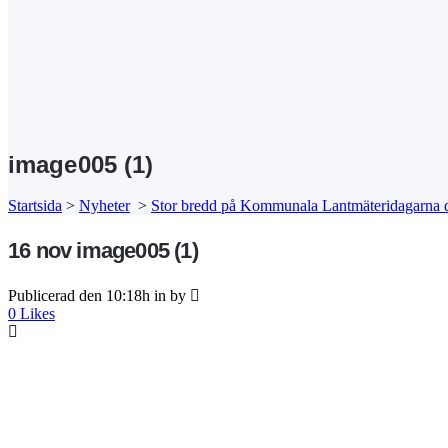
Search
image005 (1)
Startsida
>
Nyheter
>
Stor bredd på Kommunala Lantmäteridagarna d
16 nov
image005 (1)
Publicerad den 10:18h
in
by
0
Likes
Kansli/Besöks- o
Föreningen Sver