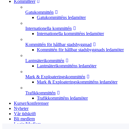
Kommittéer
Gatukommittén
Gatukommitténs ledamöter
Internationella kommittén
Internationella kommitténs ledamöter
Kommittén för hållbar stadsbyggnad
Kommittén för hållbar stadsbyggnads ledamöter
Lantmäterikommittén
Lantmäterikommitténs ledamöter
Mark & Exploateringskommittén
Mark & Exploateringskommitténs ledamöter
Trafikkommittén
Trafikkommitténs ledamöter
Kurser/konferenser
Nyheter
Vår tidskrift
Bli medlem
Login/Medlem