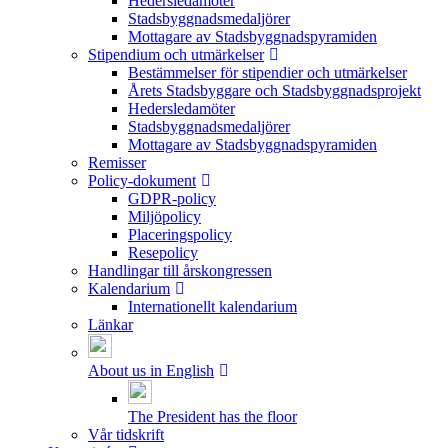
Hedersledamöter
Stadsbyggnadsmedaljörer
Mottagare av Stadsbyggnadspyramiden
Stipendium och utmärkelser
Bestämmelser för stipendier och utmärkelser
Årets Stadsbyggare och Stadsbyggnadsprojekt
Hedersledamöter
Stadsbyggnadsmedaljörer
Mottagare av Stadsbyggnadspyramiden
Remisser
Policy-dokument
GDPR-policy
Miljöpolicy
Placeringspolicy
Resepolicy
Handlingar till årskongressen
Kalendarium
Internationellt kalendarium
Länkar
About us in English
The President has the floor
Vår tidskrift