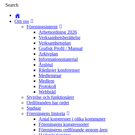
Search
Om oss
Föreningsinternt
Arbetsordning 2026
Verksamhetsberättelse
Verksamhetsplan
Grafisk Profil / Manual
Arkivplan
Informationsmaterial
Årshjul
Riktlinjer konferenser
Medlemmar
Medlem
Protokoll
Webbråd
Styrelse och funktionärer
Ordföranden har ordet
Stadgar
Föreningens historia
Antal kongresser i olika kommuner
Föreningens kongressorter
Föreningens ordförande genom åren