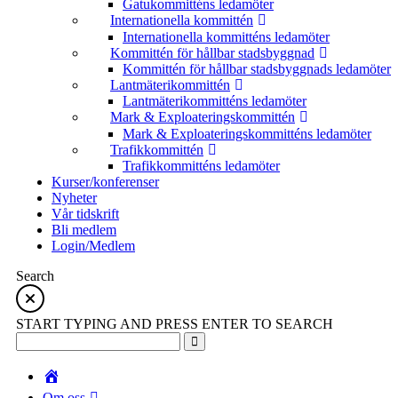
Gatukommitténs ledamöter
Internationella kommittén
Internationella kommitténs ledamöter
Kommittén för hållbar stadsbyggnad
Kommittén för hållbar stadsbyggnads ledamöter
Lantmäterikommittén
Lantmäterikommitténs ledamöter
Mark & Exploateringskommittén
Mark & Exploateringskommitténs ledamöter
Trafikkommittén
Trafikkommitténs ledamöter
Kurser/konferenser
Nyheter
Vår tidskrift
Bli medlem
Login/Medlem
Search
START TYPING AND PRESS ENTER TO SEARCH
Om oss