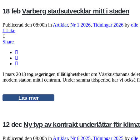
18 feb
Varberg stadsutvecklar mitt i staden
Publicerad den 08:00h
in
Artiklar
,
Nr 1 2026
,
Tidningar 2026
by
olle
1
Like
Share
I mars 2013 tog regeringen tillåtlighetsbeslut om Västkustbanans dele
modern station mitt i centrum. Under samma tidsperiod har vi också f
Läs mer
12 dec
Ny typ av kontrakt underlättar för kli
Publicerad den 08:00h
in
Artiklar
,
Nr 6 2025
,
Tidningar 2025
by
olle