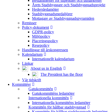
Bestämmelser för stipendier och utmärkelser
Årets Stadsbyggare och Stadsbyggnadsprojekt
Hedersledamöter
Stadsbyggnadsmedaljörer
Mottagare av Stadsbyggnadspyramiden
Remisser
Policy-dokument
GDPR-policy
Miljöpolicy
Placeringspolicy
Resepolicy
Handlingar till årskongressen
Kalendarium
Internationellt kalendarium
Länkar
About us in English
The President has the floor
Vår tidskrift
Kommittéer
Gatukommittén
Gatukommitténs ledamöter
Internationella kommittén
Internationella kommitténs ledamöter
Kommittén för hållbar stadsbyggnad
Kommittén för hållbar stadsbyggnads ledamöter