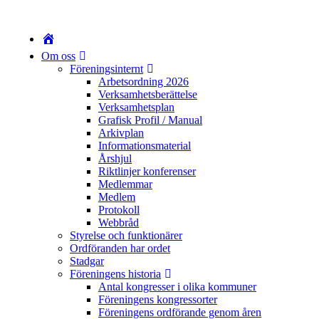
Om oss
Föreningsinternt
Arbetsordning 2026
Verksamhetsberättelse
Verksamhetsplan
Grafisk Profil / Manual
Arkivplan
Informationsmaterial
Årshjul
Riktlinjer konferenser
Medlemmar
Medlem
Protokoll
Webbråd
Styrelse och funktionärer
Ordföranden har ordet
Stadgar
Föreningens historia
Antal kongresser i olika kommuner
Föreningens kongressorter
Föreningens ordförande genom åren