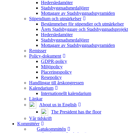
Hedersledamöter
Stadsbyggnadsmedaljörer
Mottagare av Stadsbyggnadspyramiden
Stipendium och utmärkelser
Bestämmelser för stipendier och utmärkelser
Årets Stadsbyggare och Stadsbyggnadsprojekt
Hedersledamöter
Stadsbyggnadsmedaljörer
Mottagare av Stadsbyggnadspyramiden
Remisser
Policy-dokument
GDPR-policy
Miljöpolicy
Placeringspolicy
Resepolicy
Handlingar till årskongressen
Kalendarium
Internationellt kalendarium
Länkar
About us in English
The President has the floor
Vår tidskrift
Kommittéer
Gatukommittén