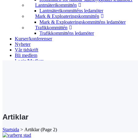
Lantmäterikommittén
Lantmäterikommitténs ledamöter
Mark & Exploateringskommittén
Mark & Exploateringskommitténs ledamöter
Trafikkommittén
Trafikkommitténs ledamöter
Kurser/konferenser
Nyheter
Vår tidskrift
Bli medlem
Login/Medlem
Search
Artiklar
Startsida
>
Artiklar
(Page 2)