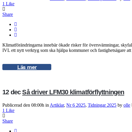
1
Like
Share
Klimatförändringarna innebär ökade risker för översvämningar, skyfal
IVL ett nytt verktyg som ska hjälpa kommuner och fastighetsägare att
Läs mer
12 dec
Så driver LFM30 klimatförflyttningen
Publicerad den 08:00h
in
Artiklar
,
Nr 6 2025
,
Tidningar 2025
by
olle
1
Like
Share