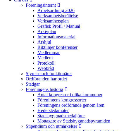
Föreningsinternt
Arbetsordning 2026
Verksamhetsberättelse
Verksamhetsplan
Grafisk Profil / Manual
Arkivplan
Informationsmaterial
Årshjul
Riktlinjer konferenser
Medlemmar
Medlem
Protokoll
Webbråd
Styrelse och funktionärer
Ordföranden har ordet
Stadgar
Föreningens historia
Antal kongresser i olika kommuner
Föreningens kongressorter
Föreningens ordförande genom åren
Hedersledamöter
Stadsbyggnadsmedaljörer
Mottagare av Stadsbyggnadspyramiden
Stipendium och utmärkelser