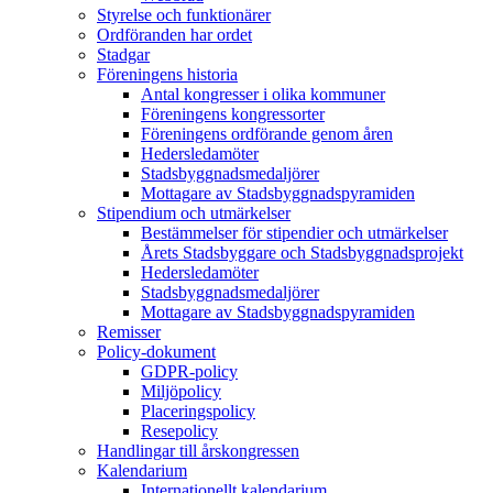
Styrelse och funktionärer
Ordföranden har ordet
Stadgar
Föreningens historia
Antal kongresser i olika kommuner
Föreningens kongressorter
Föreningens ordförande genom åren
Hedersledamöter
Stadsbyggnadsmedaljörer
Mottagare av Stadsbyggnadspyramiden
Stipendium och utmärkelser
Bestämmelser för stipendier och utmärkelser
Årets Stadsbyggare och Stadsbyggnadsprojekt
Hedersledamöter
Stadsbyggnadsmedaljörer
Mottagare av Stadsbyggnadspyramiden
Remisser
Policy-dokument
GDPR-policy
Miljöpolicy
Placeringspolicy
Resepolicy
Handlingar till årskongressen
Kalendarium
Internationellt kalendarium