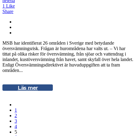
helena
1
Like
Share
MSB har identifierat 26 områden i Sverige med betydande
översvämningsrisk. Frågan är hurområdena har valts ut. – Vi har
tittat på olika risker för översvämning, från sjöar och vattendrag i
inlandet, kustöversvämning från havet, samt skyfall över hela landet.
Enligt Översvämningsdirektivet är huvuduppgiften att ta fram
områden...
Läs mer
1
2
3
4
5