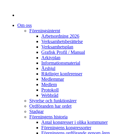
Om oss
Föreningsinternt
Arbetsordning 2026
Verksamhetsberättelse
Verksamhetsplan
Grafisk Profil / Manual
Arkivplan
Informationsmaterial
Årshjul
Riktlinjer konferenser
Medlemmar
Medlem
Protokoll
Webbråd
Styrelse och funktionärer
Ordföranden har ordet
Stadgar
Föreningens historia
Antal kongresser i olika kommuner
Föreningens kongressorter
Föreningens ordförande genom åren