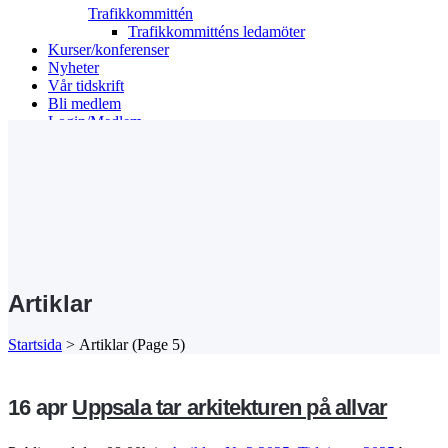
Trafikkommittén
Trafikkommitténs ledamöter
Kurser/konferenser
Nyheter
Vår tidskrift
Bli medlem
Login/Medlem
Search
Artiklar
Startsida
>
Artiklar
(Page 5)
16 apr
Uppsala tar arkitekturen på allvar