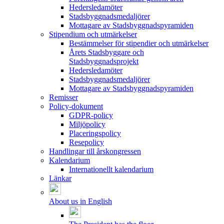
Hedersledamöter
Stadsbyggnadsmedaljörer
Mottagare av Stadsbyggnadspyramiden
Stipendium och utmärkelser
Bestämmelser för stipendier och utmärkelser
Årets Stadsbyggare och
Stadsbyggnadsprojekt
Hedersledamöter
Stadsbyggnadsmedaljörer
Mottagare av Stadsbyggnadspyramiden
Remisser
Policy-dokument
GDPR-policy
Miljöpolicy
Placeringspolicy
Resepolicy
Handlingar till årskongressen
Kalendarium
Internationellt kalendarium
Länkar
About us in English