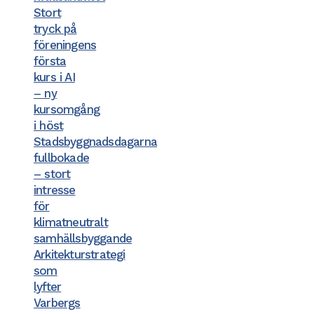
Stort
tryck på
föreningens
första
kurs i AI
– ny
kursomgång
i höst
Stadsbyggnadsdagarna
fullbokade
– stort
intresse
för
klimatneutralt
samhällsbyggande
Arkitekturstrategi
som
lyfter
Varbergs