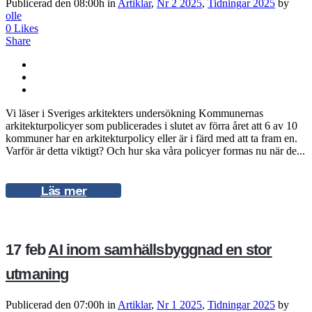
Publicerad den 08:00h
in
Artiklar
,
Nr 2 2025
,
Tidningar 2025
by
olle
0
Likes
Share
Vi läser i Sveriges arkitekters undersökning Kommunernas
arkitekturpolicyer som publicerades i slutet av förra året att 6 av 10
kommuner har en arkitekturpolicy eller är i färd med att ta fram en.
Varför är detta viktigt? Och hur ska våra policyer formas nu när de...
Läs mer
17 feb
AI inom samhällsbyggnad en stor
utmaning
Publicerad den 07:00h
in
Artiklar
,
Nr 1 2025
,
Tidningar 2025
by