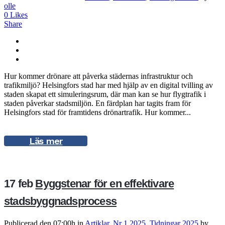
olle
0
Likes
Share
Hur kommer drönare att påverka städernas infrastruktur och
trafikmiljö? Helsingfors stad har med hjälp av en digital tvilling av
staden skapat ett simuleringsrum, där man kan se hur flygtrafik i
staden påverkar stadsmiljön. En färdplan har tagits fram för
Helsingfors stad för framtidens drönartrafik. Hur kommer...
Läs mer
17 feb
Byggstenar för en effektivare
stadsbyggnadsprocess
Publicerad den 07:00h
in
Artiklar
,
Nr 1 2025
,
Tidningar 2025
by