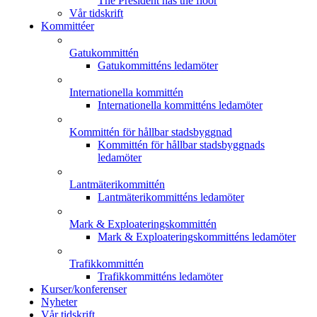
The President has the floor
Vår tidskrift
Kommittéer
Gatukommittén
Gatukommitténs ledamöter
Internationella kommittén
Internationella kommitténs ledamöter
Kommittén för hållbar stadsbyggnad
Kommittén för hållbar stadsbyggnads
ledamöter
Lantmäterikommittén
Lantmäterikommitténs ledamöter
Mark & Exploateringskommittén
Mark & Exploateringskommitténs ledamöter
Trafikkommittén
Trafikkommitténs ledamöter
Kurser/konferenser
Nyheter
Vår tidskrift