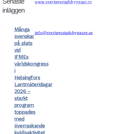
Senaste
www.sverigesstadsbyggare.se
Organisationsnr: 802001−8001
Momsregistreringsnr (VAT) SE802001800101
inläggen
F−skatt
Bank: Nordea Bankgiro: 561−1835 Plusgiro:
1172−6 IBAN: SE80 9500 0099 6034 0001 1726
BIC/SWIFT: NDEASESS
Felanmälan/support hemsidan:
Många
info@sverigesstadsbyggare.se
svenskar
på plats
vid
IFMEs
världskongress
i
Helsingfors
Lantmäteridagar
2026 –
starkt
program
toppades
med
överraskande
kvällsaktivitet