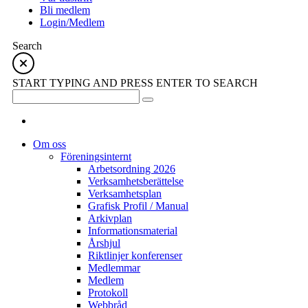
Bli medlem
Login/Medlem
Search
START TYPING AND PRESS ENTER TO SEARCH
Om oss
Föreningsinternt
Arbetsordning 2026
Verksamhetsberättelse
Verksamhetsplan
Grafisk Profil / Manual
Arkivplan
Informationsmaterial
Årshjul
Riktlinjer konferenser
Medlemmar
Medlem
Protokoll
Webbråd