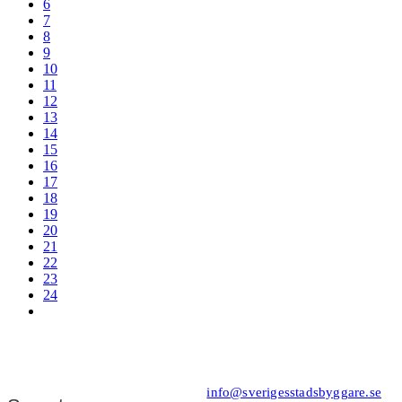
6
7
8
9
10
11
12
13
14
15
16
17
18
19
20
21
22
23
24
Kansli/Besöks- och postadress:
Föreningen Sveriges Stadsbyggare
Vetegatan 3
118 59 Stockholm
Tel: 08−20 19 85
info@sverigesstadsbyggare.se