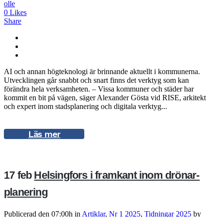
olle
0
Likes
Share
AI och annan högteknologi är brinnande aktuellt i kommunerna.
Utvecklingen går snabbt och snart finns det verktyg som kan
förändra hela verksamheten. – Vissa kommuner och städer har
kommit en bit på vägen, säger Alexander Gösta vid RISE, arkitekt
och expert inom stadsplanering och digitala verktyg...
Läs mer
17 feb
Helsingfors i framkant inom drönar­
planering
Publicerad den 07:00h
in
Artiklar
,
Nr 1 2025
,
Tidningar 2025
by