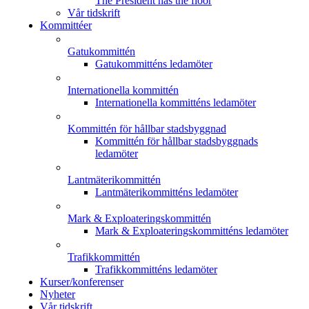
The President has the floor
Vår tidskrift
Kommittéer
Gatukommittén
Gatukommitténs ledamöter
Internationella kommittén
Internationella kommitténs ledamöter
Kommittén för hållbar stadsbyggnad
Kommittén för hållbar stadsbyggnads
ledamöter
Lantmäterikommittén
Lantmäterikommitténs ledamöter
Mark & Exploateringskommittén
Mark & Exploateringskommitténs ledamöter
Trafikkommittén
Trafikkommitténs ledamöter
Kurser/konferenser
Nyheter
Vår tidskrift