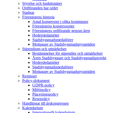
Styrelse och funktionärer
Ordföranden har ordet
Stadgar
Föreningens historia
Antal kongresser i olika kommuner
Föreningens kongressorter
Föreningens ordförande genom åren
Hedersledamöter
Stadsbyggnadsmedaljörer
Mottagare av Stadsbyggnadspyramiden
Stipendium och utmärkelser
Bestämmelser för stipendier och utmärkelser
Årets Stadsbyggare och Stadsbyggnadsprojekt
Hedersledamöter
Stadsbyggnadsmedaljörer
Mottagare av Stadsbyggnadspyramiden
Remisser
Policy-dokument
GDPR-policy
Miljöpolicy
Placeringspolicy
Resepolicy
Handlingar till årskongressen
Kalendarium
Internationellt kalendarium