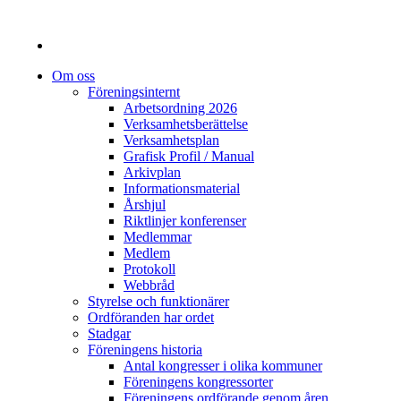
Om oss
Föreningsinternt
Arbetsordning 2026
Verksamhetsberättelse
Verksamhetsplan
Grafisk Profil / Manual
Arkivplan
Informationsmaterial
Årshjul
Riktlinjer konferenser
Medlemmar
Medlem
Protokoll
Webbråd
Styrelse och funktionärer
Ordföranden har ordet
Stadgar
Föreningens historia
Antal kongresser i olika kommuner
Föreningens kongressorter
Föreningens ordförande genom åren