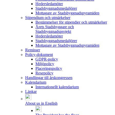
Hedersledamöter
Stadsbyggnadsmedaljörer
Mottagare av Stadsbyggnadspyramiden
Stipendium och utmärkelser
Bestämmelser för stipendier och utmärkelser
Årets Stadsbyggare och
Stadsbyggnadsprojekt
Hedersledamöter
Stadsbyggnadsmedaljörer
Mottagare av Stadsbyggnadspyramiden
Remisser
Policy-dokument
GDPR-policy
Miljöpolicy
Placeringspolicy
Resepolicy
Handlingar till årskongressen
Kalendarium
Internationellt kalendarium
Länkar
About us in English