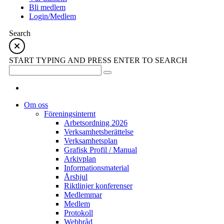
Bli medlem
Login/Medlem
Search
START TYPING AND PRESS ENTER TO SEARCH
Om oss
Föreningsinternt
Arbetsordning 2026
Verksamhetsberättelse
Verksamhetsplan
Grafisk Profil / Manual
Arkivplan
Informationsmaterial
Årshjul
Riktlinjer konferenser
Medlemmar
Medlem
Protokoll
Webbråd