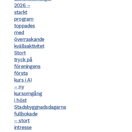
2026 –
starkt
program
toppades
med
överraskande
kvällsaktivitet
Stort
tryck på
föreningens
första
kurs i AI
– ny
kursomgång
i höst
Stadsbyggnadsdagarna
fullbokade
– stort
intresse