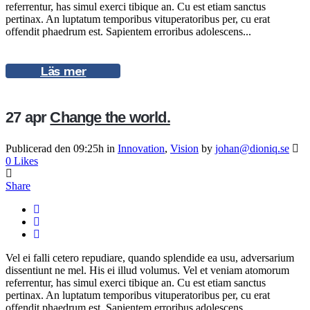
referrentur, has simul exerci tibique an. Cu est etiam sanctus
pertinax. An luptatum temporibus vituperatoribus per, cu erat
offendit phaedrum est. Sapientem erroribus adolescens...
Läs mer
27 apr
Change the world.
Publicerad den 09:25h
in
Innovation
,
Vision
by
johan@dioniq.se
0
Likes
Share
Vel ei falli cetero repudiare, quando splendide ea usu, adversarium
dissentiunt ne mel. His ei illud volumus. Vel et veniam atomorum
referrentur, has simul exerci tibique an. Cu est etiam sanctus
pertinax. An luptatum temporibus vituperatoribus per, cu erat
offendit phaedrum est. Sapientem erroribus adolescens...