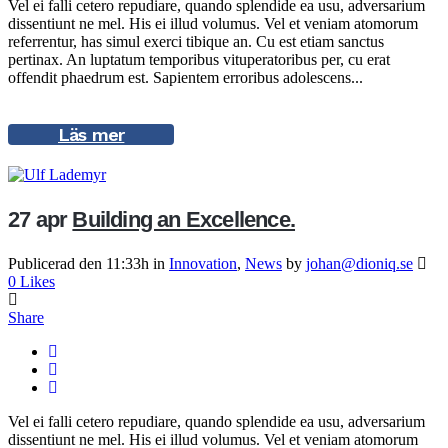
Vel ei falli cetero repudiare, quando splendide ea usu, adversarium
dissentiunt ne mel. His ei illud volumus. Vel et veniam atomorum
referrentur, has simul exerci tibique an. Cu est etiam sanctus
pertinax. An luptatum temporibus vituperatoribus per, cu erat
offendit phaedrum est. Sapientem erroribus adolescens...
Läs mer
27 apr
Building an Excellence.
Publicerad den 11:33h
in
Innovation
,
News
by
johan@dioniq.se
0
Likes
Share
Vel ei falli cetero repudiare, quando splendide ea usu, adversarium
dissentiunt ne mel. His ei illud volumus. Vel et veniam atomorum