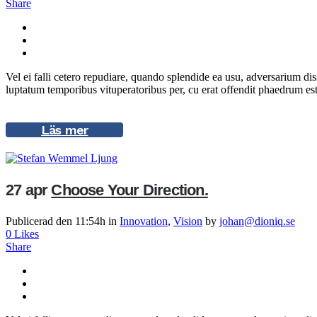
Share
Vel ei falli cetero repudiare, quando splendide ea usu, adversarium di
luptatum temporibus vituperatoribus per, cu erat offendit phaedrum est
Läs mer
27 apr
Choose Your Direction.
Publicerad den 11:54h
in
Innovation
,
Vision
by
johan@dioniq.se
0
Likes
Share