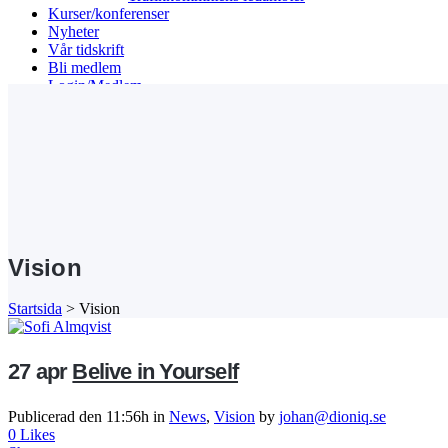
Kurser/konferenser
Nyheter
Vår tidskrift
Bli medlem
Login/Medlem
Search
Vision
Startsida
>
Vision
27 apr
Belive in Yourself
Publicerad den 11:56h
in
News
,
Vision
by
johan@dioniq.se
0
Likes