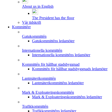
About us in English
The President has the floor
Vår tidskrift
Kommittéer
Gatukommittén
Gatukommitténs ledamöter
Internationella kommittén
Internationella kommitténs ledamöter
Kommittén för hållbar stadsbyggnad
Kommittén för hållbar stadsbyggnads ledamöter
Lantmäterikommittén
Lantmäterikommitténs ledamöter
Mark & Exploateringskommittén
Mark & Exploateringskommitténs ledamöter
Trafikkommittén
Trafikkommitténs ledamöter