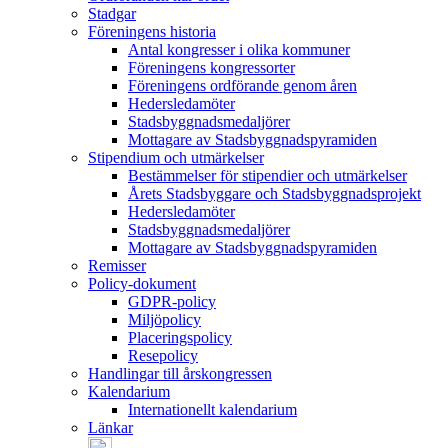
Stadgar
Föreningens historia
Antal kongresser i olika kommuner
Föreningens kongressorter
Föreningens ordförande genom åren
Hedersledamöter
Stadsbyggnadsmedaljörer
Mottagare av Stadsbyggnadspyramiden
Stipendium och utmärkelser
Bestämmelser för stipendier och utmärkelser
Årets Stadsbyggare och Stadsbyggnadsprojekt
Hedersledamöter
Stadsbyggnadsmedaljörer
Mottagare av Stadsbyggnadspyramiden
Remisser
Policy-dokument
GDPR-policy
Miljöpolicy
Placeringspolicy
Resepolicy
Handlingar till årskongressen
Kalendarium
Internationellt kalendarium
Länkar