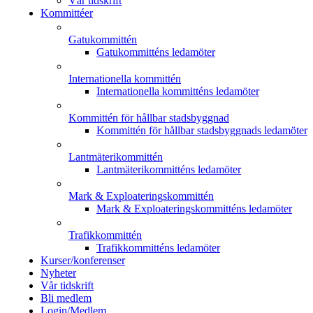
Vår tidskrift
Kommittéer
Gatukommittén
Gatukommitténs ledamöter
Internationella kommittén
Internationella kommitténs ledamöter
Kommittén för hållbar stadsbyggnad
Kommittén för hållbar stadsbyggnads ledamöter
Lantmäterikommittén
Lantmäterikommitténs ledamöter
Mark & Exploateringskommittén
Mark & Exploateringskommitténs ledamöter
Trafikkommittén
Trafikkommitténs ledamöter
Kurser/konferenser
Nyheter
Vår tidskrift
Bli medlem
Login/Medlem