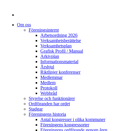
Om oss
Föreningsinternt
Arbetsordning 2026
Verksamhetsberättelse
Verksamhetsplan
Grafisk Profil / Manual
Arkivplan
Informationsmaterial
Årshjul
Riktlinjer konferenser
Medlemmar
Medlem
Protokoll
Webbråd
Styrelse och funktionärer
Ordföranden har ordet
Stadgar
Föreningens historia
Antal kongresser i olika kommuner
Föreningens kongressorter
Föreningens ordförande genom åren