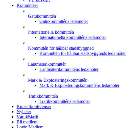
Vår tidskrift
Kommittéer
Gatukommittén
Gatukommitténs ledamöter
Internationella kommittén
Internationella kommitténs ledamöter
Kommittén för hållbar stadsbyggnad
Kommittén för hållbar stadsbyggnads ledamöter
Lantmäterikommittén
Lantmäterikommitténs ledamöter
Mark & Exploateringskommittén
Mark & Exploateringskommitténs ledamöter
Trafikkommittén
Trafikkommitténs ledamöter
Kurser/konferenser
Nyheter
Vår tidskrift
Bli medlem
Login/Medlem