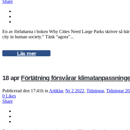
Share
En av författarna i boken Why Cities Need Large Parks skriver så här: 
city in human society.” Tänk “agora”...
Läs mer
18 apr
Förtätning försvårar klimatanpassning
Publicerad den 17:41h
in
Artiklar
,
Nr 2 2022
,
Tidningar
,
Tidningar 2
0
Likes
Share