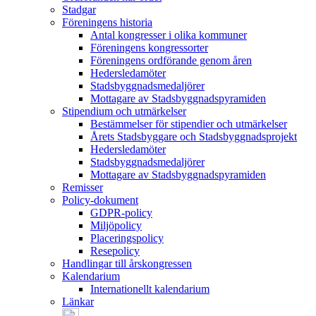
Stadgar
Föreningens historia
Antal kongresser i olika kommuner
Föreningens kongressorter
Föreningens ordförande genom åren
Hedersledamöter
Stadsbyggnadsmedaljörer
Mottagare av Stadsbyggnadspyramiden
Stipendium och utmärkelser
Bestämmelser för stipendier och utmärkelser
Årets Stadsbyggare och Stadsbyggnadsprojekt
Hedersledamöter
Stadsbyggnadsmedaljörer
Mottagare av Stadsbyggnadspyramiden
Remisser
Policy-dokument
GDPR-policy
Miljöpolicy
Placeringspolicy
Resepolicy
Handlingar till årskongressen
Kalendarium
Internationellt kalendarium
Länkar