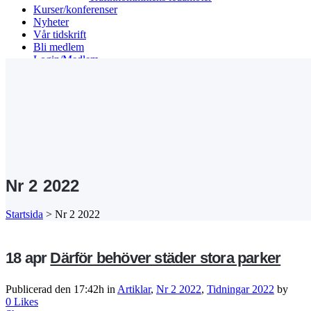
Kurser/konferenser
Nyheter
Vår tidskrift
Bli medlem
Login/Medlem
Search
Nr 2 2022
Startsida
>
Nr 2 2022
18 apr
Därför behöver städer stora parker
Publicerad den 17:42h
in
Artiklar
,
Nr 2 2022
,
Tidningar 2022
by
0
Likes