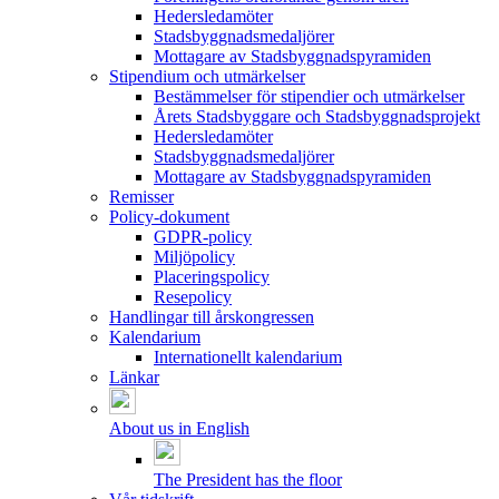
Hedersledamöter
Stadsbyggnadsmedaljörer
Mottagare av Stadsbyggnadspyramiden
Stipendium och utmärkelser
Bestämmelser för stipendier och utmärkelser
Årets Stadsbyggare och Stadsbyggnadsprojekt
Hedersledamöter
Stadsbyggnadsmedaljörer
Mottagare av Stadsbyggnadspyramiden
Remisser
Policy-dokument
GDPR-policy
Miljöpolicy
Placeringspolicy
Resepolicy
Handlingar till årskongressen
Kalendarium
Internationellt kalendarium
Länkar
About us in English
The President has the floor