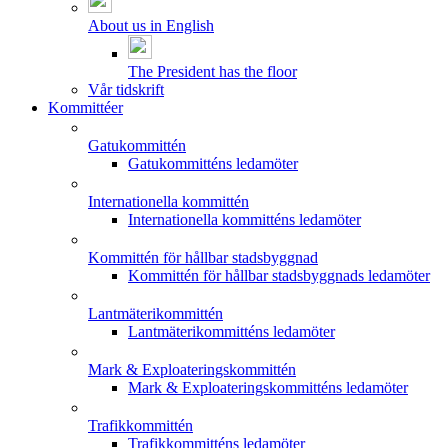
About us in English
The President has the floor
Vår tidskrift
Kommittéer
Gatukommittén
Gatukommitténs ledamöter
Internationella kommittén
Internationella kommitténs ledamöter
Kommittén för hållbar stadsbyggnad
Kommittén för hållbar stadsbyggnads ledamöter
Lantmäterikommittén
Lantmäterikommitténs ledamöter
Mark & Exploateringskommittén
Mark & Exploateringskommitténs ledamöter
Trafikkommittén
Trafikkommitténs ledamöter