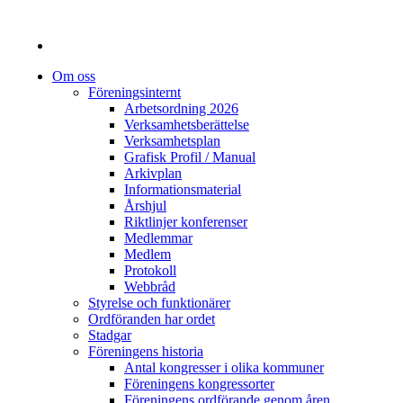
Om oss
Föreningsinternt
Arbetsordning 2026
Verksamhetsberättelse
Verksamhetsplan
Grafisk Profil / Manual
Arkivplan
Informationsmaterial
Årshjul
Riktlinjer konferenser
Medlemmar
Medlem
Protokoll
Webbråd
Styrelse och funktionärer
Ordföranden har ordet
Stadgar
Föreningens historia
Antal kongresser i olika kommuner
Föreningens kongressorter
Föreningens ordförande genom åren