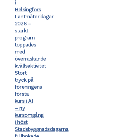
i
Helsingfors
Lantmäteridagar
2026 –
starkt
program
toppades
med
överraskande
kvällsaktivitet
Stort
tryck på
föreningens
första
kurs i AI
– ny
kursomgång
i höst
Stadsbyggnadsdagarna
fullbokade