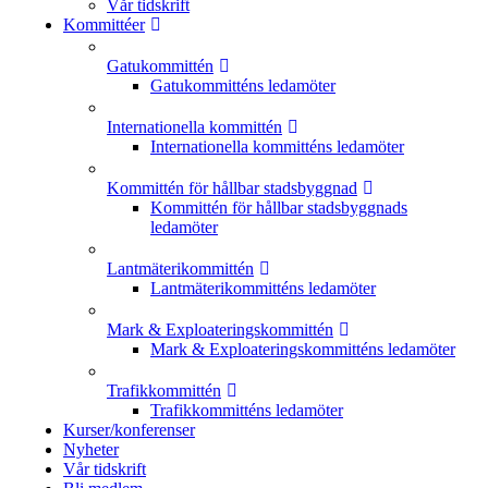
Vår tidskrift
Kommittéer
Gatukommittén
Gatukommitténs ledamöter
Internationella kommittén
Internationella kommitténs ledamöter
Kommittén för hållbar stadsbyggnad
Kommittén för hållbar stadsbyggnads
ledamöter
Lantmäterikommittén
Lantmäterikommitténs ledamöter
Mark & Exploateringskommittén
Mark & Exploateringskommitténs ledamöter
Trafikkommittén
Trafikkommitténs ledamöter
Kurser/konferenser
Nyheter
Vår tidskrift