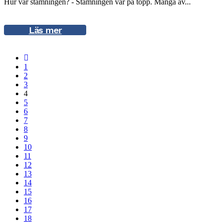
Hur var stämningen? - Stämningen var på topp. Många av...
Läs mer
1
2
3
4
5
6
7
8
9
10
11
12
13
14
15
16
17
18