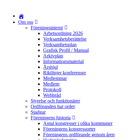
Om oss
Föreningsinternt
Arbetsordning 2026
Verksamhetsberättelse
Verksamhetsplan
Grafisk Profil / Manual
Arkivplan
Informationsmaterial
Årshjul
Riktlinjer konferenser
Medlemmar
Medlem
Protokoll
Webbråd
Styrelse och funktionärer
Ordföranden har ordet
Stadgar
Föreningens historia
Antal kongresser i olika kommuner
Föreningens kongressorter
Föreningens ordförande genom åren