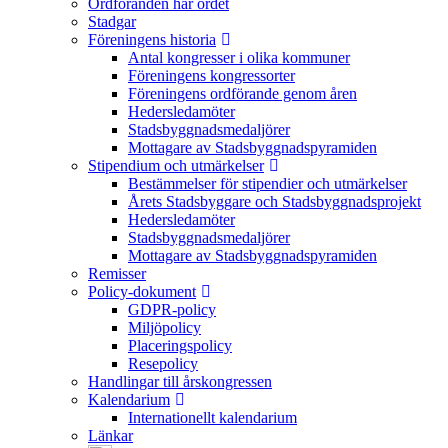
Ordföranden har ordet
Stadgar
Föreningens historia
Antal kongresser i olika kommuner
Föreningens kongressorter
Föreningens ordförande genom åren
Hedersledamöter
Stadsbyggnadsmedaljörer
Mottagare av Stadsbyggnadspyramiden
Stipendium och utmärkelser
Bestämmelser för stipendier och utmärkelser
Årets Stadsbyggare och Stadsbyggnadsprojekt
Hedersledamöter
Stadsbyggnadsmedaljörer
Mottagare av Stadsbyggnadspyramiden
Remisser
Policy-dokument
GDPR-policy
Miljöpolicy
Placeringspolicy
Resepolicy
Handlingar till årskongressen
Kalendarium
Internationellt kalendarium
Länkar