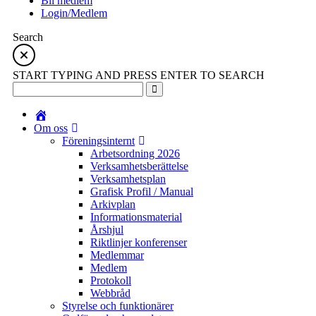
Bli medlem
Login/Medlem
Search
START TYPING AND PRESS ENTER TO SEARCH
Om oss
Föreningsinternt
Arbetsordning 2026
Verksamhetsberättelse
Verksamhetsplan
Grafisk Profil / Manual
Arkivplan
Informationsmaterial
Årshjul
Riktlinjer konferenser
Medlemmar
Medlem
Protokoll
Webbråd
Styrelse och funktionärer