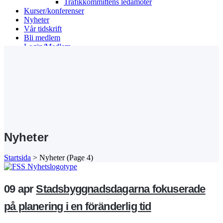
Trafikkommitténs ledamöter
Kurser/konferenser
Nyheter
Vår tidskrift
Bli medlem
Login/Medlem
Search
Nyheter
Startsida
>
Nyheter
(Page 4)
09 apr
Stadsbyggnadsdagarna fokuserade
på planering i en föränderlig tid