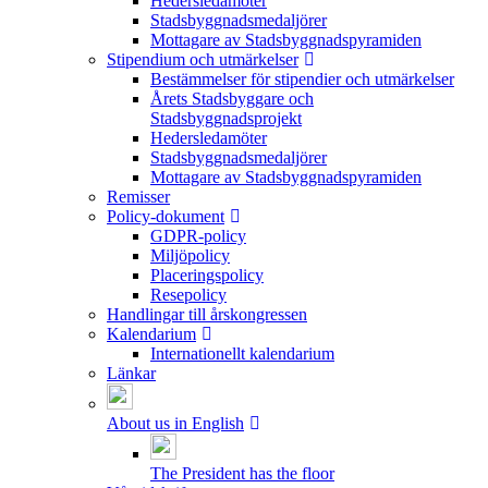
Hedersledamöter
Stadsbyggnadsmedaljörer
Mottagare av Stadsbyggnadspyramiden
Stipendium och utmärkelser
Bestämmelser för stipendier och utmärkelser
Årets Stadsbyggare och
Stadsbyggnadsprojekt
Hedersledamöter
Stadsbyggnadsmedaljörer
Mottagare av Stadsbyggnadspyramiden
Remisser
Policy-dokument
GDPR-policy
Miljöpolicy
Placeringspolicy
Resepolicy
Handlingar till årskongressen
Kalendarium
Internationellt kalendarium
Länkar
About us in English
The President has the floor