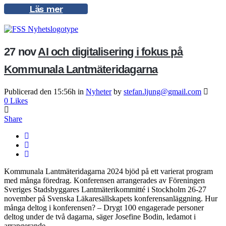
Läs mer
27 nov
AI och digitalisering i fokus på
Kommunala Lantmäteridagarna
Publicerad den 15:56h
in
Nyheter
by
stefan.ljung@gmail.com
0
Likes
Share
Kommunala Lantmäteridagarna 2024 bjöd på ett varierat program
med många föredrag. Konferensen arrangerades av Föreningen
Sveriges Stadsbyggares Lantmäterikommitté i Stockholm 26-27
november på Svenska Läkaresällskapets konferensanläggning. Hur
många deltog i konferensen? – Drygt 100 engagerade personer
deltog under de två dagarna, säger Josefine Bodin, ledamot i
arrangerande...