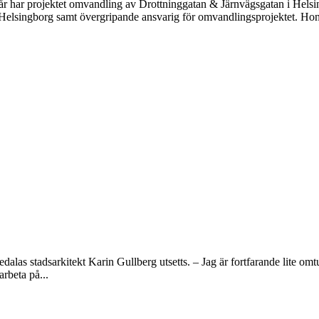
 år har projektet omvandling av Drottninggatan & Järnvägsgatan i Helsingb
Helsingborg samt övergripande ansvarig för omvandlingsprojektet. Hon
edalas stadsarkitekt Karin Gullberg utsetts. – Jag är fortfarande lite om
rbeta på...