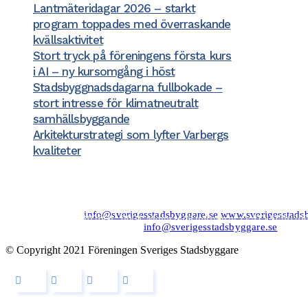
Lantmäteridagar 2026 – starkt
program toppades med överraskande
kvällsaktivitet
Stort tryck på föreningens första kurs
i AI – ny kursomgång i höst
Stadsbyggnadsdagarna fullbokade –
stort intresse för klimatneutralt
samhällsbyggande
Arkitekturstrategi som lyfter Varbergs
kvaliteter
Kansli/Besöks- o
Föreningen Sveriges Stadsbyggare
Vetegatan 3
118 59 Stockholm
Tel: 08−20 19 85
info@sverigesstadsbyggare.se
www.sverigesstads
Organisationsnr: 802001−8001 Momsregistreringsnr (VAT) SE8020
Bank: Nordea Bankgiro: 561−1835 Plusgiro: 1172−6 IBAN: SE80
Felanmälan/support hemsidan:
info@sverigesstadsbyggare.se
© Copyright 2021 Föreningen Sveriges Stadsbyggare