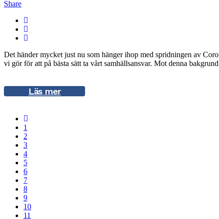
Share
Det händer mycket just nu som hänger ihop med spridningen av Corona
vi gör för att på bästa sätt ta vårt samhällsansvar. Mot denna bakgrund
Läs mer
1
2
3
4
5
6
7
8
9
10
11