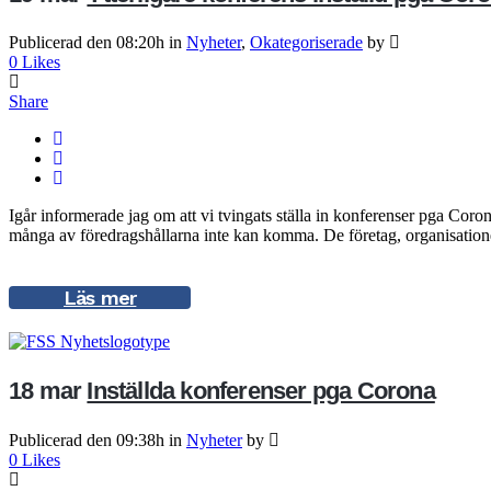
Publicerad den 08:20h
in
Nyheter
,
Okategoriserade
by
0
Likes
Share
Igår informerade jag om att vi tvingats ställa in konferenser pga Cor
många av föredragshållarna inte kan komma. De företag, organisation
Läs mer
18 mar
Inställda konferenser pga Corona
Publicerad den 09:38h
in
Nyheter
by
0
Likes