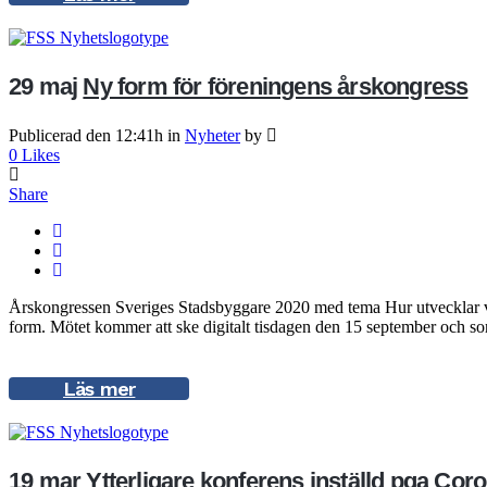
29 maj
Ny form för föreningens årskongress
Publicerad den 12:41h
in
Nyheter
by
0
Likes
Share
Årskongressen Sveriges Stadsbyggare 2020 med tema Hur utvecklar vi
form. Mötet kommer att ske digitalt tisdagen den 15 september och som 
Läs mer
19 mar
Ytterligare konferens inställd pga Cor