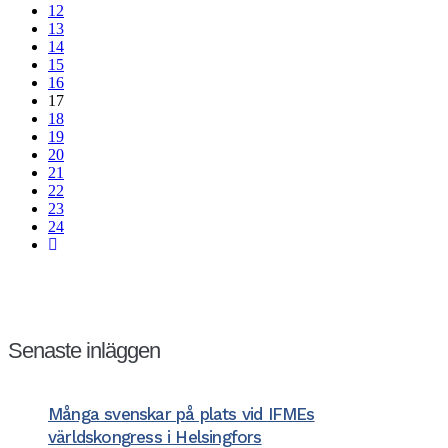
12
13
14
15
16
17
18
19
20
21
22
23
24
Senaste inläggen
Många svenskar på plats vid IFMEs
världskongress i Helsingfors